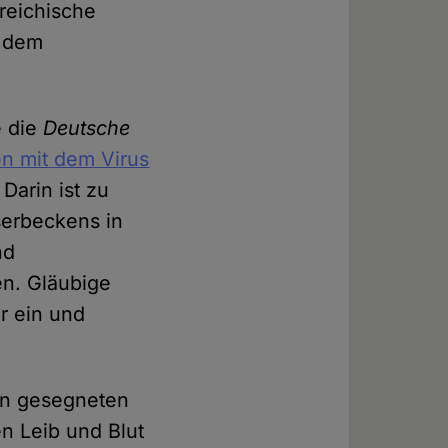
reichische
r dem
e die
Deutsche
n mit dem Virus
. Darin ist zu
serbeckens in
nd
en. Gläubige
r ein und
von gesegneten
n Leib und Blut