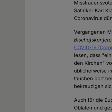
Misstrauensvotu
Satiriker Karl 
Coronavirus dür
Vergangenen Mi
Bischofskonfer
COVID-19 (Coron
lesen, dass "ei
den Kirchen" v
üblicherweise i
tauchen dort be
bekreuzigen sic
Auch für die Eu
Oblaten und ges