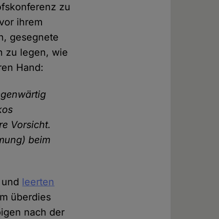
hofskonferenz zu
vor ihrem
en, gesegnete
n zu legen, wie
eren Hand:
egenwärtig
kos
 Vorsicht.
rmung) beim
d und
leerten
em überdies
bigen nach der