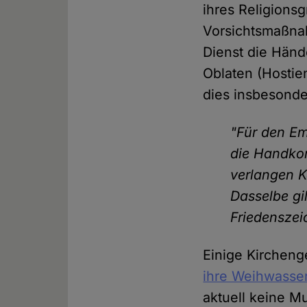
ihres Religionsg
Vorsichtsmaßnah
Dienst die Händ
Oblaten (Hostie
dies insbesonde
"Für den Em
die Handko
verlangen 
Dasselbe gi
Friedenszei
Einige Kirchen
ihre Weihwasse
aktuell keine 