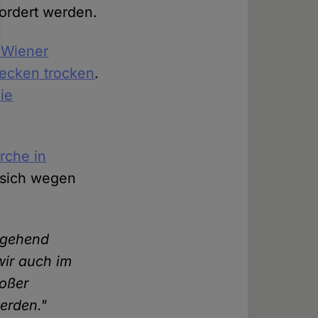
ordert werden.
 Wiener
ecken trocken
.
ie
rche in
 sich wegen
ergehend
wir auch im
roßer
erden."