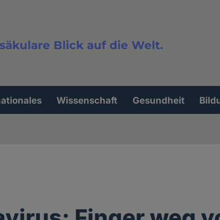
säkulare Blick auf die Welt.
extsuche
nationales
Wissenschaft
Gesundheit
Bild
virus: Finger weg 