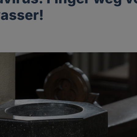
asser!
g