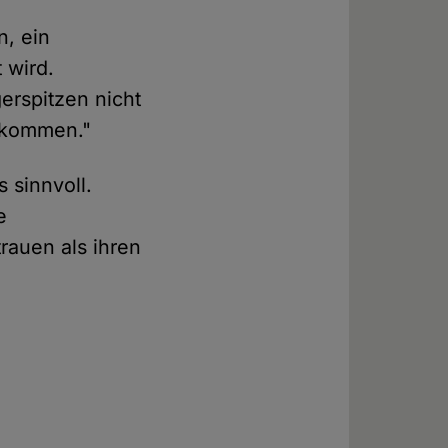
n, ein
 wird.
gerspitzen nicht
 kommen."
 sinnvoll.
e
rauen als ihren