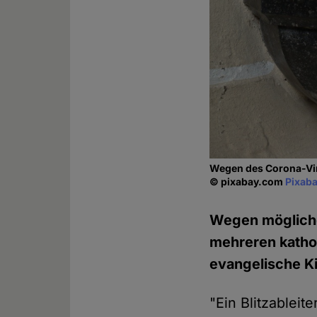
Wegen des Corona-Viru
© pixabay.com
Pixaba
Wegen mögliche
mehreren katho
evangelische K
"Ein Blitzableit