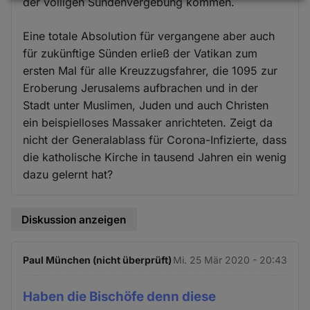
Daten
der völligen Sündenvergebung kommen.
und
Eine totale Absolution für vergangene aber auch
Cookies
für zukünftige Sünden erließ der Vatikan zum
ersten Mal für alle Kreuzzugsfahrer, die 1095 zur
Eroberung Jerusalems aufbrachen und in der
Stadt unter Muslimen, Juden und auch Christen
ein beispielloses Massaker anrichteten. Zeigt da
nicht der Generalablass für Corona-Infizierte, dass
die katholische Kirche in tausend Jahren ein wenig
dazu gelernt hat?
Diskussion anzeigen
Paul München (nicht überprüft)
Mi. 25 Mär 2020 - 20:43
Haben die Bischöfe denn diese