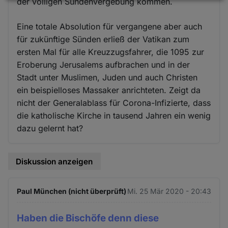
Daten
der völligen Sündenvergebung kommen.
und
Eine totale Absolution für vergangene aber auch
Cookies
für zukünftige Sünden erließ der Vatikan zum
ersten Mal für alle Kreuzzugsfahrer, die 1095 zur
Eroberung Jerusalems aufbrachen und in der
Stadt unter Muslimen, Juden und auch Christen
ein beispielloses Massaker anrichteten. Zeigt da
nicht der Generalablass für Corona-Infizierte, dass
die katholische Kirche in tausend Jahren ein wenig
dazu gelernt hat?
Diskussion anzeigen
Paul München (nicht überprüft)
Mi. 25 Mär 2020 - 20:43
Haben die Bischöfe denn diese