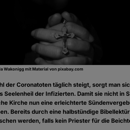
a Wakonigg mit Material von pixabay.com
l der Coronatoten täglich steigt, sorgt man si
 Seelenheil der Infizierten. Damit sie nicht in
sche Kirche nun eine erleichterte Sündenvergeb
sen. Bereits durch eine halbstündige Bibellektü
chen werden, falls kein Priester für die Beicht