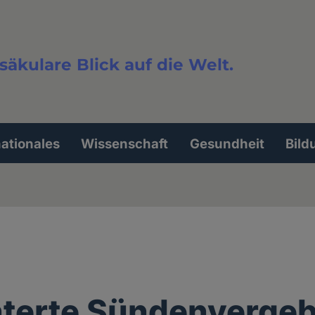
säkulare Blick auf die Welt.
extsuche
nationales
Wissenschaft
Gesundheit
Bild
hterte Sündenverge