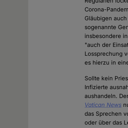
Regularien lock
Corona-Pandemie
Gläubigen auch
sogenannte Gene
insbesondere in
"auch der Einsa
Lossprechung v
es hierzu in ein
Sollte kein Pri
Infizierte ausn
aushandeln. Der
Vatican News
nu
das Sprechen v
oder über das L