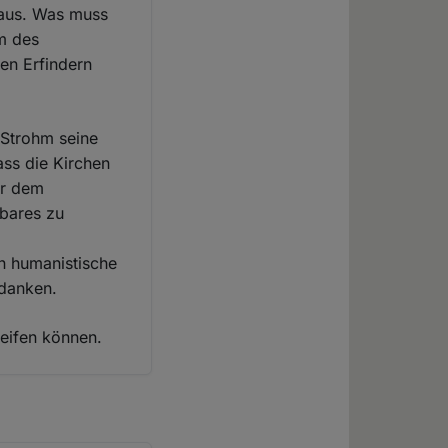
 aus. Was muss
m des
en Erfindern
-Strohm seine
ss die Kirchen
er dem
hbares zu
n humanistische
rdanken.
eifen können.