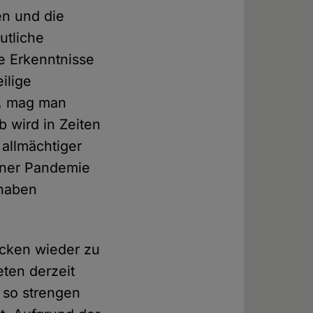
en und die
utliche
he Erkenntnisse
ilige
d, mag man
 wird in Zeiten
 allmächtiger
einer Pandemie
rhaben
cken wieder zu
eten derzeit
 so strengen