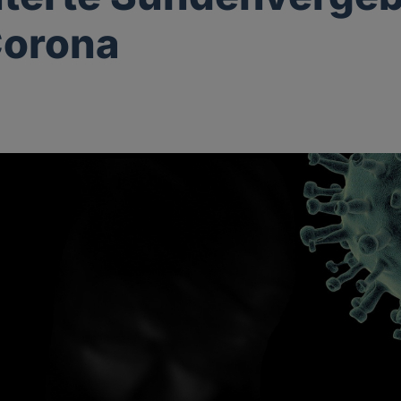
Corona
g