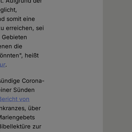
t. Aufgrund der
licht,
d somit eine
u erreichen, sei
n Gebieten
enen die
nnten", heißt
ur
.
 sündige Corona-
seiner Sünden
Bericht von
nkranzes, über
Mariengebets
ibellektüre zur