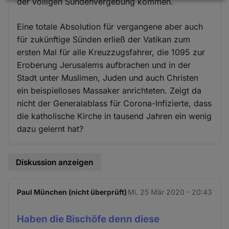
Daten
der völligen Sündenvergebung kommen.
und
Eine totale Absolution für vergangene aber auch
Cookies
für zukünftige Sünden erließ der Vatikan zum
ersten Mal für alle Kreuzzugsfahrer, die 1095 zur
Eroberung Jerusalems aufbrachen und in der
Stadt unter Muslimen, Juden und auch Christen
ein beispielloses Massaker anrichteten. Zeigt da
nicht der Generalablass für Corona-Infizierte, dass
die katholische Kirche in tausend Jahren ein wenig
dazu gelernt hat?
Diskussion anzeigen
Paul München (nicht überprüft)
Mi. 25 Mär 2020 - 20:43
Haben die Bischöfe denn diese