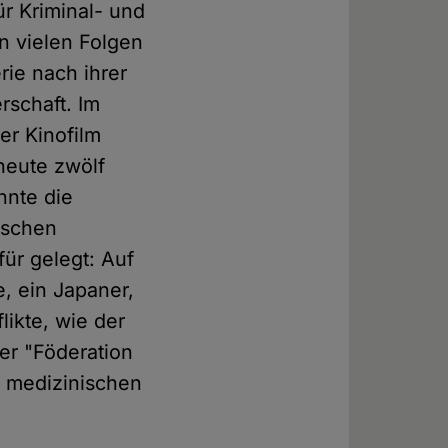
ür Kriminal- und
in vielen Folgen
rie nach ihrer
rschaft. Im
er Kinofilm
heute zwölf
nnte die
ischen
ür gelegt: Auf
e, ein Japaner,
likte, wie der
er "Föderation
d medizinischen