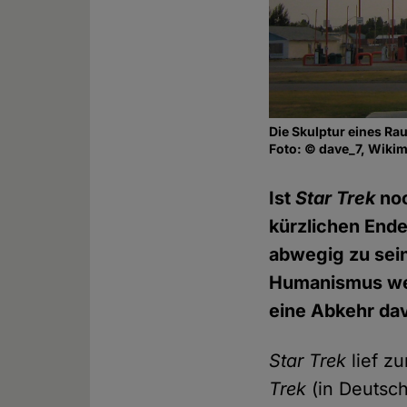
Die Skulptur eines Ra
Foto: © dave_7, Wikim
Ist
Star Trek
no
kürzlichen Ende
abwegig zu sein
Humanismus we
eine Abkehr dav
Star Trek
lief z
Trek
(in Deutsc