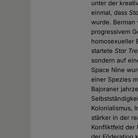
unter der kreati
einmal, dass
Sta
wurde. Berman w
progressivem Ge
homosexueller 
startete
Star Tr
sondern auf ei
Space Nine wurd
einer Spezies mi
Bajoraner jahrz
Selbstständigke
Kolonialismus, I
stärker in der r
Konfliktfeld der
der Föderation k