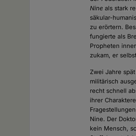
Nine
als stark r
säkular-humanist
zu erörtern. Be
fungierte als Br
Propheten inner
zukam, er selbst
Zwei Jahre spät
militärisch ausg
recht schnell ab
ihrer Charakte
Fragestellungen
Nine. Der Dokto
kein Mensch, s