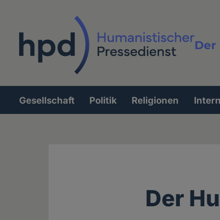
Direkt
zum
Inhalt
Der 
Vollt
Gesellschaft
Politik
Religionen
Inter
Hauptnavigation
Der Hu