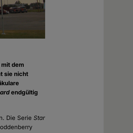
 mit dem
t sie nicht
äkulare
card
endgültig
n. Die Serie
Star
Roddenberry