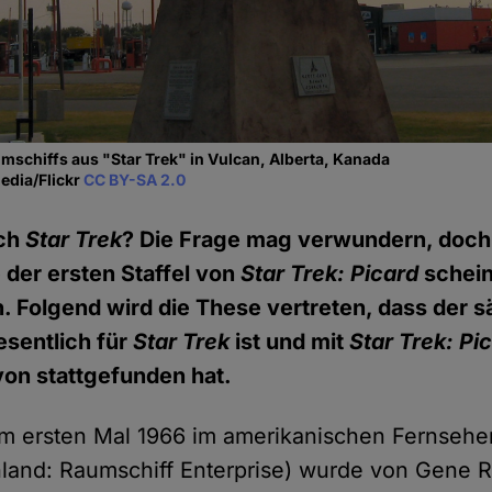
umschiffs aus "Star Trek" in Vulcan, Alberta, Kanada
edia/Flickr
CC BY-SA 2.0
ch
Star Trek
? Die Frage mag verwundern, doch
 der ersten Staffel von
Star Trek: Picard
schein
. Folgend wird die These vertreten, dass der s
sentlich für
Star Trek
ist und mit
Star Trek: Pi
on stattgefunden hat.
um ersten Mal 1966 im amerikanischen Fernsehe
hland: Raumschiff Enterprise) wurde von Gene 