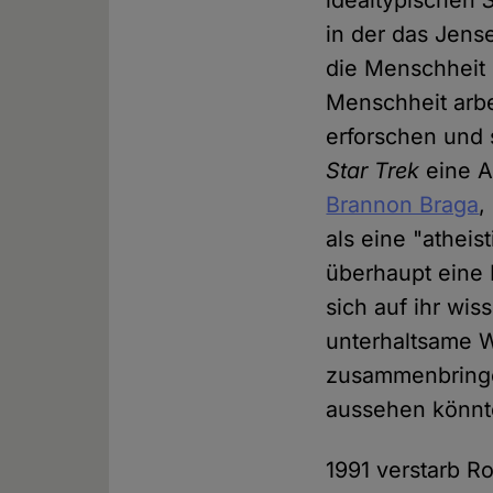
in der das Jense
die Menschheit 
Menschheit arbe
erforschen und s
Star Trek
eine A
Brannon Braga
,
als eine "athei
überhaupt eine 
sich auf ihr wis
unterhaltsame W
zusammenbringen
aussehen könnte
1991 verstarb R