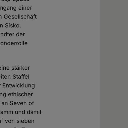
Umgang einer
n Gesellschaft
n Sisko,
andter der
Sonderrolle
ine stärker
iten Staffel
er Entwicklung
ng ethischer
 an Seven of
ogramm und damit
f von sieben