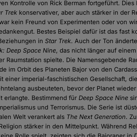
ven Kontrolle von Rick Berman fortgeführt. Dies
r Trek
konservativer, aber auch stärker in der Re
ar kein Freund von Experimenten oder von wir
dankengut. Bestes Beispiel dafür ist das fast 
Beziehungen in
Star Trek
. Auch der Ton änderte
ek: Deep Space Nine
, das nicht länger auf einem
ner Raumstation spielte. Die Namensgebende R
e im Orbit des Planeten Bajor von den Cardass
t einer imperial-faschistischen Gesellschaft, di
ehntelang ausbeuteten, bevor der Planet wieder
it erlangte. Bestimmend für
Deep Space Nine
si
mperialismus und Terrorismus. Die Serie ist düst
ealen Welt verankert als
The Next Generation
. Z
 Religion stärker in den Mittelpunkt. Während Re
eine Rolle spielt, zeigten sich die Bajoraner in