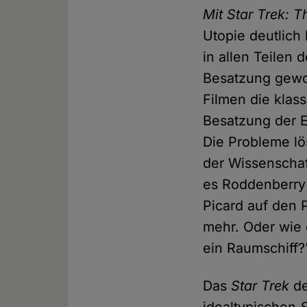
Mit Star Trek: 
Utopie deutlich 
in allen Teilen 
Besatzung gewor
Filmen die klass
Besatzung der En
Die Probleme lö
der Wissenschaf
es Roddenberry 
Picard auf den P
mehr. Oder wie 
ein Raumschiff?"
Das
Star Trek
de
idealtypischen
S