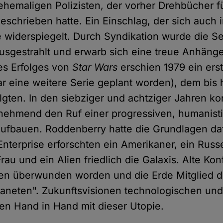
ehemaligen Polizisten, der vorher Drehbücher f
eschrieben hatte. Ein Einschlag, der sich auch 
e widerspiegelt. Durch Syndikation wurde die Se
ausgestrahlt und erwarb sich eine treue Anhänge
es Erfolges von
Star Wars
erschien 1979 ein erst
ar eine weitere Serie geplant worden), dem bis 
olgten. In den siebziger und achtziger Jahren ko
unehmend den Ruf einer progressiven, humanist
aufbauen. Roddenberry hatte die Grundlagen daf
Enterprise erforschten ein Amerikaner, ein Russ
au und ein Alien friedlich die Galaxis. Alte Konf
ren überwunden worden und die Erde Mitglied d
laneten". Zukunftsvisionen technologischen un
gen Hand in Hand mit dieser Utopie.