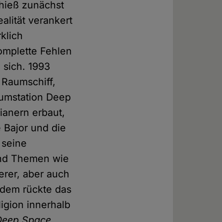
 hieß zunächst
alität verankert
klich
komplette Fehlen
 sich. 1993
 Raumschiff,
aumstation Deep
ianern erbaut,
e Bajor und die
 seine
nd Themen wie
erer, aber auch
udem rückte das
ligion innerhalb
Deep Space