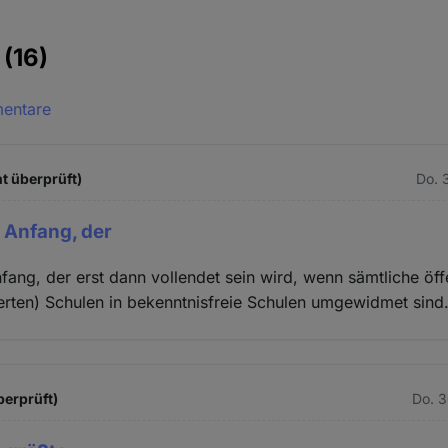
e
(16)
mentare
t überprüft)
Do. 
r Anfang, der
nfang, der erst dann vollendet sein wird, wenn sämtliche öff
zierten) Schulen in bekenntnisfreie Schulen umgewidmet sind
berprüft)
Do. 3