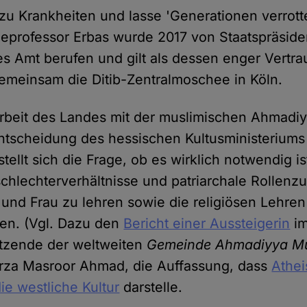
u Krankheiten und lasse 'Generationen verrotte
ieprofessor Erbas wurde 2017 von Staatspräsid
es Amt berufen und gilt als dessen enger Vertra
gemeinsam die Ditib-Zentralmoschee in Köln.
beit des Landes mit der muslimischen Ahmad
Entscheidung des hessischen Kultusministeriums
tellt sich die Frage, ob es wirklich notwendig is
eschlechterverhältnisse und patriarchale Rollen
nd Frau zu lehren sowie die religiösen Lehren 
len. (Vgl. Dazu den
Bericht einer Aussteigerin
i
sitzende der weltweiten
Gemeinde Ahmadiyya Mu
irza Masroor Ahmad, die Auffassung, dass
Athei
ie westliche Kultur
darstelle.