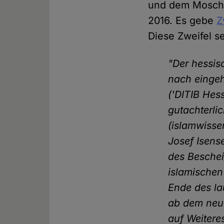
und dem Mosche
2016. Es gebe
Z
Diese Zweifel s
"Der hessis
nach eingeh
('DITIB Hes
gutachterli
(islamwissen
Josef Isense
des Beschei
islamischen
Ende des la
ab dem neue
auf Weiteres