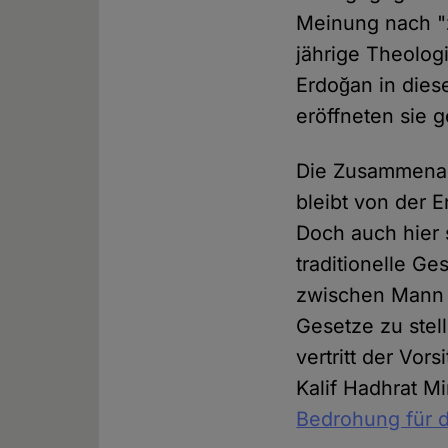
Meinung nach "z
jährige Theolog
Erdoğan in dies
eröffneten sie 
Die Zusammenar
bleibt von der 
Doch auch hier s
traditionelle G
zwischen Mann u
Gesetze zu stel
vertritt der Vor
Kalif Hadhrat M
Bedrohung für d