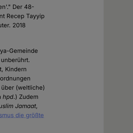
n'." Der 48-
ent Recep Tayyip
uter. 2018
iyya-Gemeinde
 unberührt.
t, Kindern
zuordnungen
über (weltliche)
m
hpd
.) Zudem
slim Jamaat
,
smus die größte