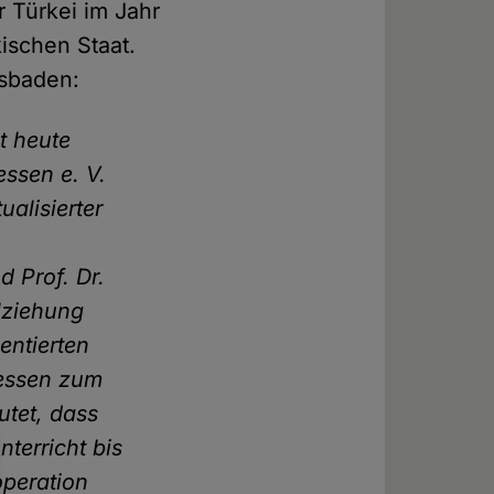
 Türkei im Jahr
ischen Staat.
esbaden:
t heute
ssen e. V.
ualisierter
d Prof. Dr.
llziehung
entierten
Hessen zum
utet, dass
terricht bis
operation