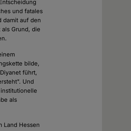
 Entscheidung
hes und fatales
d damit auf den
t als Grund, die
en.
 einem
ngskette bilde,
iyanet führt,
ersteht". Und
nstitutionelle
be als
m Land Hessen