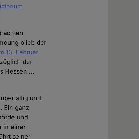
isterium
brachten
ündung blieb der
m 13. Februar
züglich der
des Hessen …
überfällig und
. Ein ganz
ehörde und
 in einer
ührt seiner