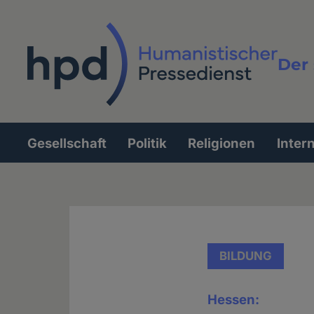
Direkt
zum
Inhalt
Der 
Vollt
Gesellschaft
Politik
Religionen
Inter
Hauptnavigation
BILDUNG
Hessen: