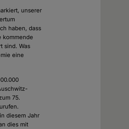
arkiert, unserer
ertum
lich haben, dass
tte kommende
rt sind. Was
emie eine
100.000
Auschwitz-
 zum 75.
urufen.
 in diesem Jahr
an dies mit