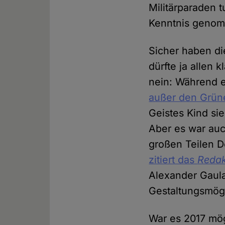
Militärparaden t
Kenntnis geno
Sicher haben di
dürfte ja allen 
nein: Während e
außer den Grün
Geistes Kind sie
Aber es war auc
großen Teilen D
zitiert das
Redak
Alexander Gaula
Gestaltungsmög
War es 2017 mög