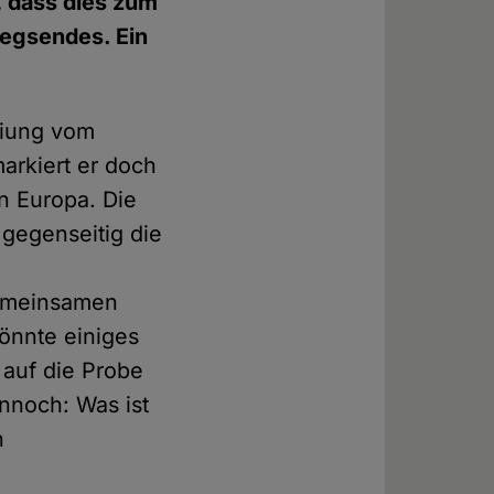
, dass dies zum
iegsendes. Ein
eiung vom
arkiert er doch
n Europa. Die
 gegenseitig die
gemeinsamen
könnte einiges
 auf die Probe
ennoch: Was ist
n