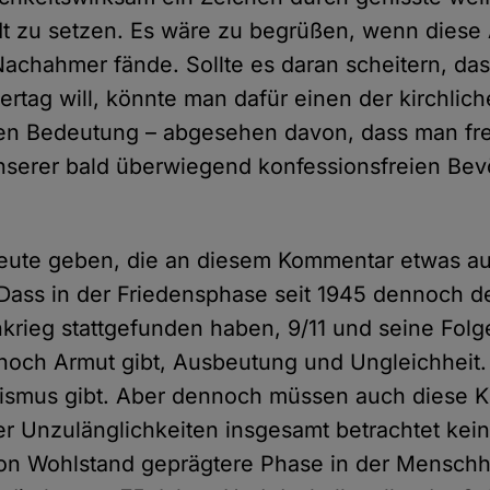
t zu setzen. Es wäre zu begrüßen, wenn diese 
achahmer fände. Sollte es daran scheitern, da
ertag will, könnte man dafür einen der kirchlic
en Bedeutung – abgesehen davon, dass man fre
nserer bald überwiegend konfessionsfreien Bev
 Leute geben, die an diesem Kommentar etwas a
ass in der Friedensphase seit 1945 dennoch d
krieg stattgefunden haben, 9/11 und seine Folg
noch Armut gibt, Ausbeutung und Ungleichheit.
ismus gibt. Aber dennoch müssen auch diese Kr
ler Unzulänglichkeiten insgesamt betrachtet kein
on Wohlstand geprägtere Phase in der Menschh