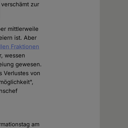
r verschämt zur
r mittlerweile
iern ist. Aber
llen Fraktionen
r, wessen
freiung gewesen.
s Verlustes von
öglichkeit",
nschef
ormationstag am