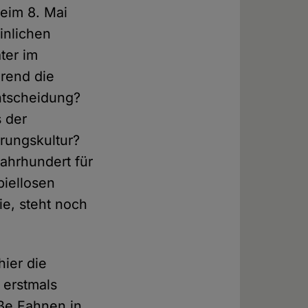
eim 8. Mai
einlichen
ter im
hrend die
Entscheidung?
 der
erungskultur?
ahrhundert für
piellosen
e, steht noch
hier die
 erstmals
iße Fahnen in