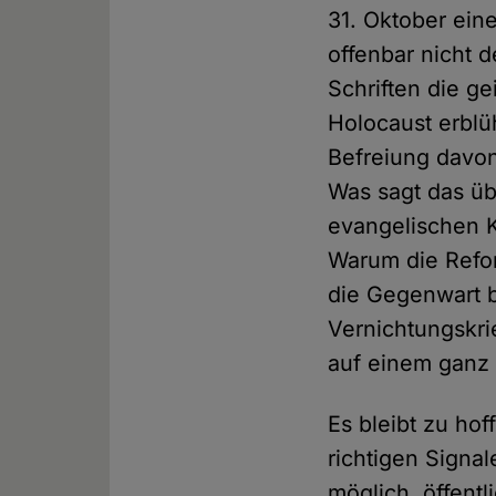
31. Oktober ein
offenbar nicht d
Schriften die g
Holocaust erblü
Befreiung davon
Was sagt das üb
evangelischen K
Warum die Refor
die Gegenwart b
Vernichtungskri
auf einem ganz 
Es bleibt zu hof
richtigen Signa
möglich, öffent