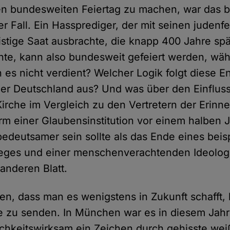
en bundesweiten Feiertag zu machen, war das b
er Fall. Ein Hassprediger, der mit seinen judenf
eistige Saat ausbrachte, die knapp 400 Jahre spä
hte, kann also bundesweit gefeiert werden, wä
 es nicht verdient? Welcher Logik folgt diese 
er Deutschland aus? Und was über den Einfluss
irche im Vergleich zu den Vertretern der Erinn
m einer Glaubensinstitution vor einem halben J
edeutsamer sein sollte als das Ende eines beis
eges und einer menschenverachtenden Ideologi
anderen Blatt.
fen, dass man es wenigstens in Zukunft schafft, 
le zu senden. In München war es in diesem Jahr
lichkeitswirksam ein Zeichen durch gehisste we