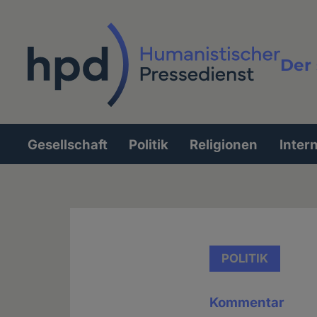
Direkt
zum
Inhalt
Der 
Vollt
Gesellschaft
Politik
Religionen
Inter
Hauptnavigation
POLITIK
Kommentar