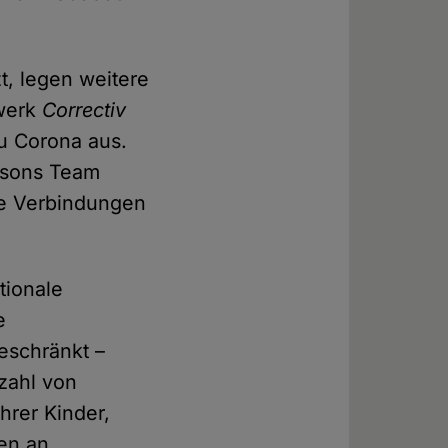
t, legen weitere
zwerk
Correctiv
u Corona aus.
sons Team
de Verbindungen
tionale
e
beschränkt –
lzahl von
hrer Kinder,
en an