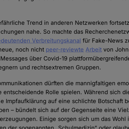
efährliche Trend in anderen Netzwerken fortsetz
suchungen nahe. So machte das Recherchenet
edeutenden Verbreitungskanal
für Fake-News z
neue, noch nicht
peer-reviewte
Arbeit
von John
e-Messages über Covid-19 plattformübergreifen
egnern und rechtsextremen Gruppen.
Kommunikationen dürften die mannigfaltigen emo
e entscheidende Rolle spielen. Während sich di
he Impfaufklärung auf eine schlichte Botschaft 
eben – bündelt sich auf der Gegenseite eine Vie
rzeugungen. Einige sorgen sich um das Wohl i
uen der sogenannten „Schulmedizin“ oder glaub