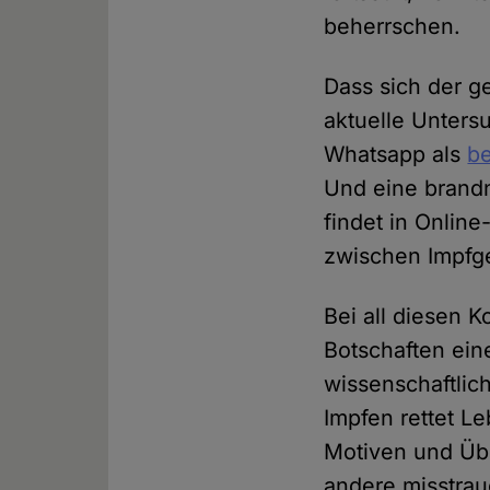
beherrschen.
Dass sich der g
aktuelle Unter
Whatsapp als
b
Und eine brand
findet in Onlin
zwischen Impfg
Bei all diesen 
Botschaften ein
wissenschaftlic
Impfen rettet L
Motiven und Übe
andere misstra