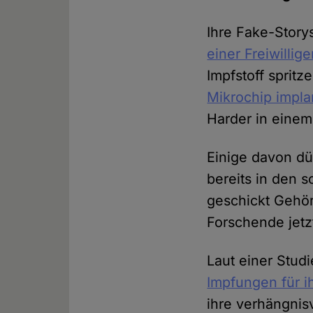
Ihre Fake-Story
einer Freiwillig
Impfstoff spritz
Mikrochip impla
Harder in eine
Einige davon d
bereits in den 
geschickt Gehör
Forschende jetz
Laut einer Stud
Impfungen für i
ihre verhängnis