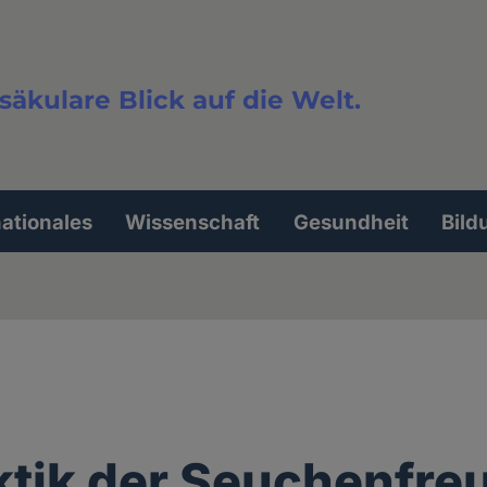
säkulare Blick auf die Welt.
extsuche
nationales
Wissenschaft
Gesundheit
Bild
ktik der Seuchenfre