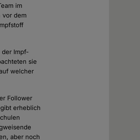
 Team im
n vor dem
mpfstoff
 der Impf-
achteten sie
 auf welcher
er Follower
gibt erheblich
Schulen
wegweisende
en, aber noch