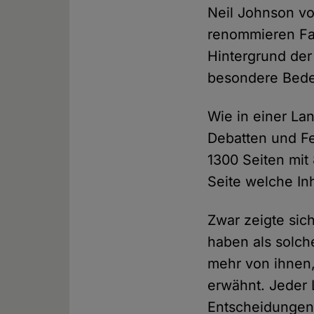
Neil Johnson vo
renommieren Fa
Hintergrund de
besondere Bede
Wie in einer La
Debatten und F
1300 Seiten mit
Seite welche Inh
Zwar zeigte sic
haben als solch
mehr von ihnen,
erwähnt. Jeder 
Entscheidungen 