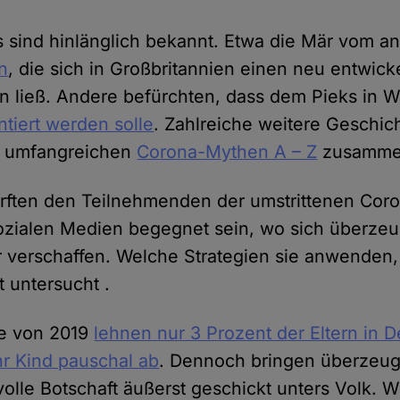
s sind hinlänglich bekannt. Etwa die Mär vom 
en
, die sich in Großbritannien einen neu entwic
en ließ. Andere befürchten, dass dem Pieks in W
ntiert werden solle
. Zahlreiche weitere Geschic
m umfangreichen
Corona-Mythen A – Z
zusammen
ürften den Teilnehmenden der umstrittenen Co
sozialen Medien begegnet sein, wo sich überze
 verschaffen. Welche Strategien sie anwenden
t untersucht .
ie von 2019
lehnen nur 3 Prozent der Eltern in 
hr Kind pauschal ab
. Dennoch bringen überzeug
volle Botschaft äußerst geschickt unters Volk. W