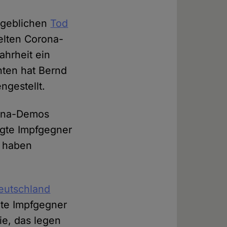
angeblichen
Tod
kelten Corona-
ahrheit ein
hten hat Bernd
gestellt.
rona-Demos
ugte Impfgegner
, haben
Deutschland
te Impfgegner
ie, das legen