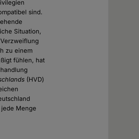
ivilegien
kompatibel sind.
stehende
iche Situation,
r Verzweiflung
ch zu einem
ßigt fühlen, hat
Behandlung
schlands
(HVD)
reichen
Deutschland
s jede Menge