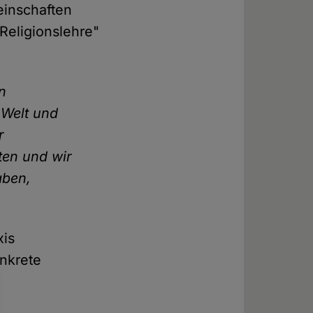
einschaften
Religionslehre"
in
 Welt und
r
ten und wir
aben,
xis
nkrete