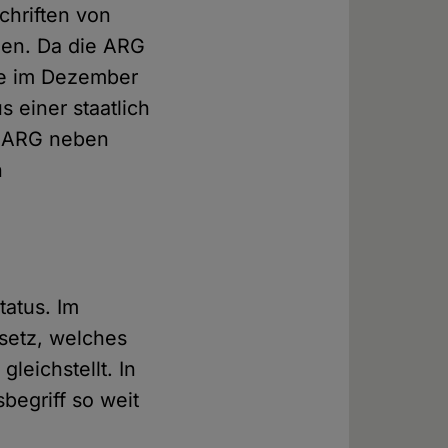
chriften von
nen. Da die ARG
gte im Dezember
s einer staatlich
e ARG neben
n
tatus. Im
setz, welches
eichstellt. In
begriff so weit