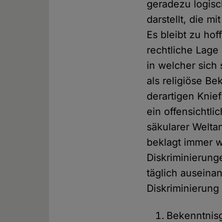
geradezu logisc
darstellt, die m
Es bleibt zu hof
rechtliche Lage 
in welcher sich
als religiöse B
derartigen Knief
ein offensichtl
säkularer Welt
beklagt immer w
Diskriminierung
täglich auseina
Diskriminierung
Bekenntnisg