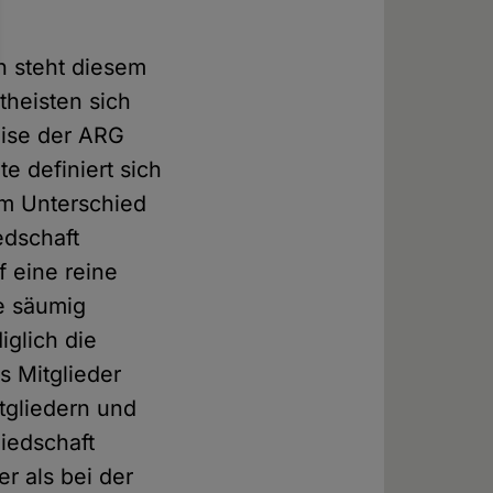
h steht diesem
theisten sich
eise der ARG
e definiert sich
 Im Unterschied
edschaft
f eine reine
ie säumig
glich die
s Mitglieder
tgliedern und
iedschaft
r als bei der