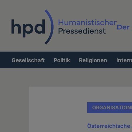
Direkt
zum
Inhalt
Der 
Vollt
Gesellschaft
Politik
Religionen
Inter
Hauptnavigation
ORGANISATION
Österreichische