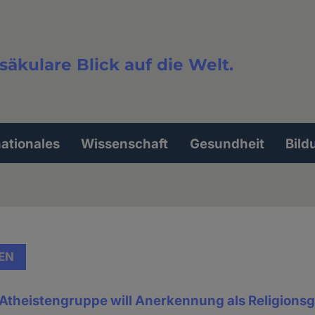
säkulare Blick auf die Welt.
extsuche
nationales
Wissenschaft
Gesundheit
Bild
EN
 Atheistengruppe will Anerkennung als Religions