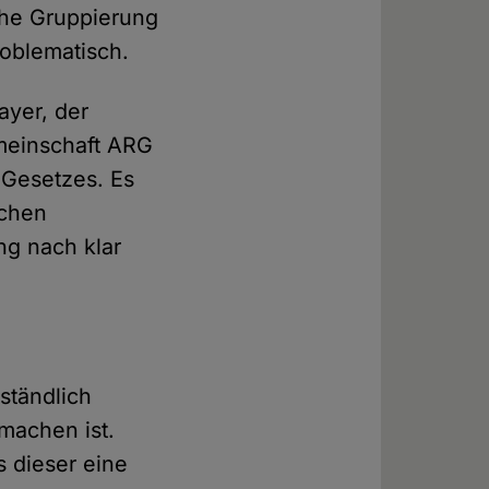
che Gruppierung
roblematisch.
ayer, der
emeinschaft ARG
 Gesetzes. Es
ichen
g nach klar
rständlich
machen ist.
s dieser eine