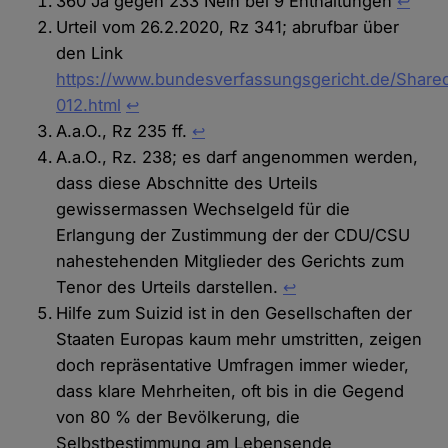
360 Ja gegen 233 Nein bei 9 Enthaltungen
↩︎
Urteil vom 26.2.2020, Rz 341; abrufbar über
den Link
https://www.bundesverfassungsgericht.de/Share
012.html
↩
A.a.O., Rz 235 ff.
↩︎
A.a.O., Rz. 238; es darf angenommen werden,
dass diese Abschnitte des Urteils
gewissermassen Wechselgeld für die
Erlangung der Zustimmung der der CDU/CSU
nahestehenden Mitglieder des Gerichts zum
Tenor des Urteils darstellen.
↩︎
Hilfe zum Suizid ist in den Gesellschaften der
Staaten Europas kaum mehr umstritten, zeigen
doch repräsentative Umfragen immer wieder,
dass klare Mehrheiten, oft bis in die Gegend
von 80 % der Bevölkerung, die
Selbstbestimmung am Lebensende