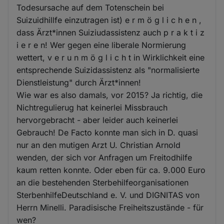
Todesursache auf dem Totenschein bei
Suizuidhillfe einzutragen ist) e r m ö g l i c h e n ,
dass Ärzt*innen Suiziudassistenz auch p r a k t i z
i e r e n! Wer gegen eine liberale Normierung
wettert, v e r u n m ö g l i c h t in Wirklichkeit eine
entsprechende Suizidassistenz als "normalisierte
Dienstleistung" durch Ärzt*innen!
Wie war es also damals, vor 2015? Ja richtig, die
Nichtregulierug hat keinerlei Missbrauch
hervorgebracht - aber leider auch keinerlei
Gebrauch! De Facto konnte man sich in D. quasi
nur an den mutigen Arzt U. Christian Arnold
wenden, der sich vor Anfragen um Freitodhilfe
kaum retten konnte. Oder eben für ca. 9.000 Euro
an die bestehenden Sterbehilfeorganisationen
SterbenhilfeDeutschland e. V. und DIGNITAS von
Herrn Minelli. Paradisische Freiheitszustände - für
wen?