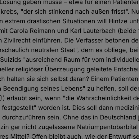
 Lösung geben müsse – etwa für einen Patiente
ebs, "der sich stinkend nach außen frisst". Nu
 extrem drastischen Situationen will Hintze un
it Carola Reimann und Karl Lauterbach (beide 
 Zivilrecht einführen. Die Verfasser betonen d
schaulich neutralen Staat", dem es obliege, bei
n Suizids "ausreichend Raum für vom individuel
ueller religiöser Überzeugung geleitete Entsch
ch halten sie sich selbst daran? Einem Patienten
 Beendigung seines Lebens" zu helfen, soll de
(!) erlaubt sein, wenn "die Wahrscheinlichkeit 
 festgestellt" worden ist. Dies soll dann medizin
 durchzuführen sein. Ohne das in Deutschland j
n gar nicht zugelassene Natriumpentobarbital
res Mittel? Offen bleibt auch, wie der Entwurf s