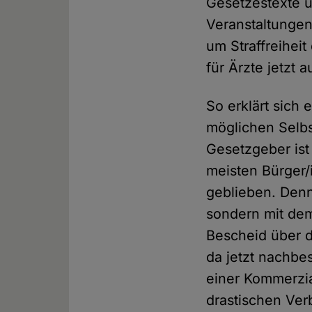
Gesetzestexte u
Veranstaltungen
um Straffreiheit
für Ärzte jetzt 
So erklärt sich
möglichen Selb
Gesetzgeber is
meisten Bürger/
geblieben. Denn
sondern mit de
Bescheid über 
da jetzt nachbe
einer Kommerzia
drastischen Ver