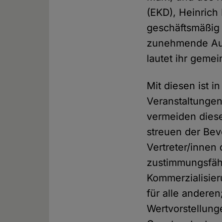
(EKD), Heinrich
geschäftsmäßig 
zunehmende Auf
lautet ihr geme
Mit diesen ist i
Veranstaltungen
vermeiden diese
streuen der Be
Vertreter/innen
zustimmungsfähi
Kommerzialisier
für alle andere
Wertvorstellung