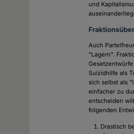
und Kapitalism
auseinanderlieg
Fraktionsüber
Auch Parteifreun
"Lagern". Frakt
Gesetzentwürfe v
Suizidhilfe als 
sich selbst als 
einfacher zu du
entscheiden wil
folgenden Entw
Drastisch b