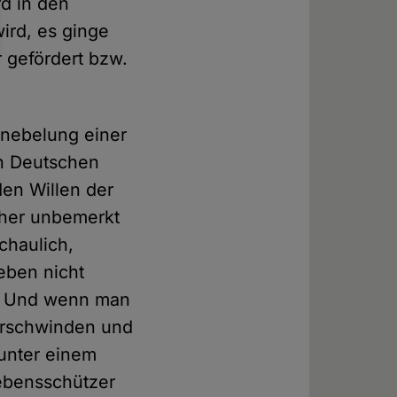
rd in den
ird, es ginge
r gefördert bzw.
Knebelung einer
n Deutschen
en Willen der
sher unbemerkt
chaulich,
eben nicht
z. Und wenn man
verschwinden und
 unter einem
Lebensschützer