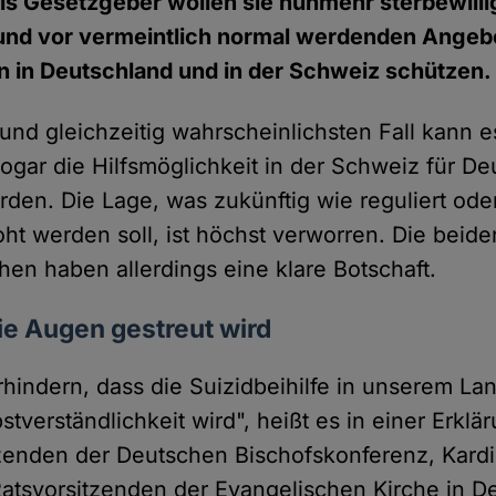
ls Gesetzgeber wollen sie nunmehr sterbewill
t und vor vermeintlich normal werdenden Ange
in in Deutschland und in der Schweiz schützen.
und gleichzeitig wahrscheinlichsten Fall kann 
gar die Hilfsmöglichkeit in der Schweiz für De
ürden. Die Lage, was zukünftig wie reguliert ode
ht werden soll, ist höchst verworren. Die beid
chen haben allerdings eine klare Botschaft.
ie Augen gestreut wird
hindern, dass die Suizidbeihilfe in unserem La
bstverständlichkeit wird", heißt es in einer Erklä
zenden der Deutschen Bischofskonferenz, Kardi
atsvorsitzenden der Evangelischen Kirche in D