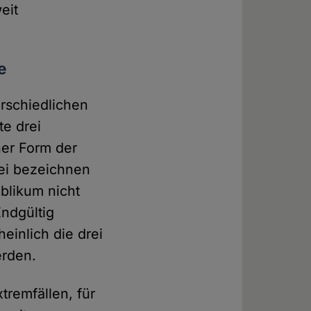
eit
e
erschiedlichen
te drei
her Form der
rei bezeichnen
ublikum nicht
ndgültig
einlich die drei
rden.
tremfällen, für