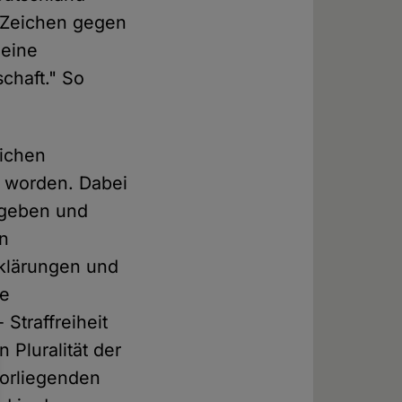
s Zeichen gegen
 eine
chaft." So
lichen
t worden. Dabei
u geben und
en
rklärungen und
ne
Straffreiheit
Pluralität der
vorliegenden