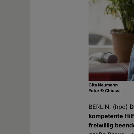
Gita Neumann
Foto: © Chiussi
BERLIN. (hpd)
D
kompetente Hilfe
freiwillig been