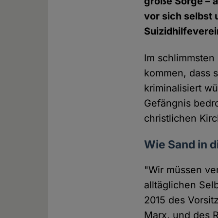
große Sorge – a
vor sich selbs
Suizidhilfevere
Im schlimmsten 
kommen, dass so
kriminalisiert w
Gefängnis bedro
christlichen Kir
Wie Sand in d
"Wir müssen ver
alltäglichen Sel
2015 des Vorsit
Marx, und des R