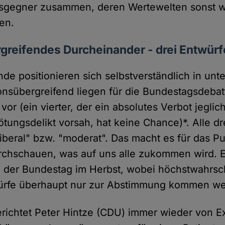
usgegner zusammen, deren Wertewelten sonst w
en.
greifendes Durcheinander - drei Entwürf
de positionieren sich selbstverständlich in unt
ionsübergreifend liegen für die Bundestagsdebat
or (ein vierter, der ein absolutes Verbot jeglic
Tötungsdelikt vorsah, hat keine Chance)*. Alle d
"liberal" bzw. "moderat". Das macht es für das P
rchschauen, was auf uns alle zukommen wird. E
l der Bundestag im Herbst, wobei höchstwahrsch
ürfe überhaupt nur zur Abstimmung kommen we
erichtet Peter Hintze (CDU) immer wieder von Ex