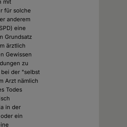
n mit
r für solche
ter anderem
SPD) eine
en Grundsatz
m ärztlich
len Gewissen
eidungen zu
 bei der "selbst
m Arzt nämlich
des Todes
isch
a in der
 oder ein
eine