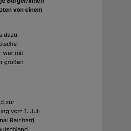
ige Bürger/innen
boten von einem
es dazu
utsche
r wer mit
en großen
nd zur
rung vom 1. Juli
nal Reinhard
eutschland