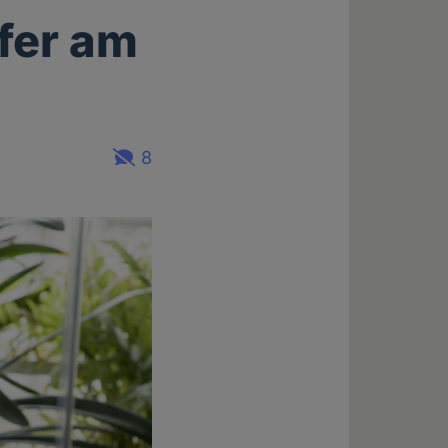
ifer am
8