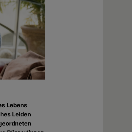
res Lebens
iches Leiden
bgeordneten