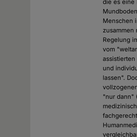
die es eine
Mundbodenkr
Menschen in
zusammen m
Regelung im
vom "weltan
assistierte
und individ
lassen". Do
vollzogenen
"nur dann" 
medizinisch
fachgerecht
Humanmedizi
vergleichba