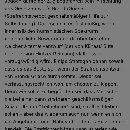
Jedoch dürfte der Zug abgefahren sein in Richtung
des Gesetzentwurfs Brandt/Griese
(Strafrechtsverbot geschäftsmäßiger Hilfe zur
Selbsttötung). Da erscheint es fast müßig, wenn
innerhalb des humanistischen Spektrums
uneinheitliche Bewertungen darüber bestehen,
welcher Alternativentwurf (der von Künast/ Sitte
oder der von Hintze/ Reimann) stattdessen
vorzugswürdig wäre. Einige Strategen gehen soweit,
dass es das Beste sei, wenn der Strafrechtsentwurf
von Brand/ Griese durchkommt. Dieser sei
verfassungsrechtlich wohl am ehesten zu kippen.
Denn wie sollte zu begründen sei, dass Menschen,
die bei einer dann strafbaren geschäftsmäßigen
Suizidhilfe nur "Teilnehmer" sind, straffrei bleiben
sollen – aber das wiederum auch nur, wenn es sich
um Angehörige oder Nahestehende des Suizidenten
handelt. Die Strafrichter hätten dann Kriterien wie