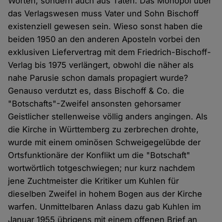
Worten, sondern auch aus Taten. Das Monopol über
das Verlagswesen muss Vater und Sohn Bischoff
existenziell gewesen sein. Wieso sonst haben die
beiden 1950 an den anderen Aposteln vorbei den
exklusiven Liefervertrag mit dem Friedrich-Bischoff-
Verlag bis 1975 verlängert, obwohl die näher als
nahe Parusie schon damals propagiert wurde?
Genauso verdutzt es, dass Bischoff & Co. die
"Botschafts"-Zweifel ansonsten gehorsamer
Geistlicher stellenweise völlig anders angingen. Als
die Kirche in Württemberg zu zerbrechen drohte,
wurde mit einem ominösen Schweigegelübde der
Ortsfunktionäre der Konflikt um die "Botschaft"
wortwörtlich totgeschwiegen; nur kurz nachdem
jene Zuchtmeister die Kritiker um Kuhlen für
dieselben Zweifel in hohem Bogen aus der Kirche
warfen. Unmittelbaren Anlass dazu gab Kuhlen im
Januar 1955 übrigens mit einem offenen Brief an