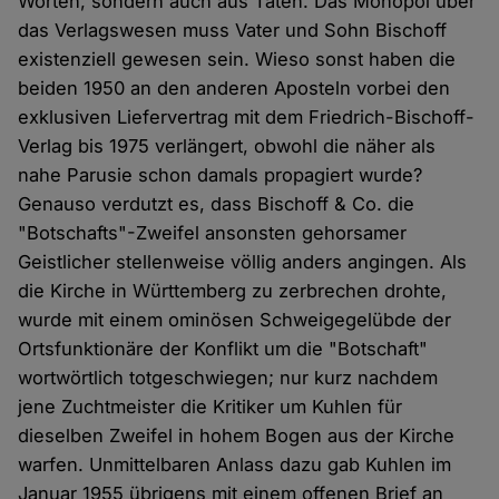
Worten, sondern auch aus Taten. Das Monopol über
das Verlagswesen muss Vater und Sohn Bischoff
existenziell gewesen sein. Wieso sonst haben die
beiden 1950 an den anderen Aposteln vorbei den
exklusiven Liefervertrag mit dem Friedrich-Bischoff-
Verlag bis 1975 verlängert, obwohl die näher als
nahe Parusie schon damals propagiert wurde?
Genauso verdutzt es, dass Bischoff & Co. die
"Botschafts"-Zweifel ansonsten gehorsamer
Geistlicher stellenweise völlig anders angingen. Als
die Kirche in Württemberg zu zerbrechen drohte,
wurde mit einem ominösen Schweigegelübde der
Ortsfunktionäre der Konflikt um die "Botschaft"
wortwörtlich totgeschwiegen; nur kurz nachdem
jene Zuchtmeister die Kritiker um Kuhlen für
dieselben Zweifel in hohem Bogen aus der Kirche
warfen. Unmittelbaren Anlass dazu gab Kuhlen im
Januar 1955 übrigens mit einem offenen Brief an