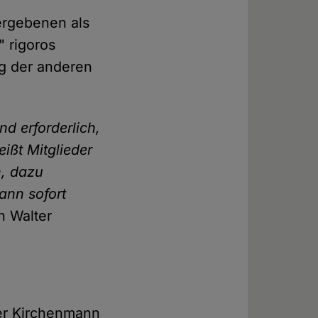
ergebenen als
" rigoros
g der anderen
nd erforderlich,
ißt Mitglieder
n, dazu
dann sofort
n Walter
ger Kirchenmann