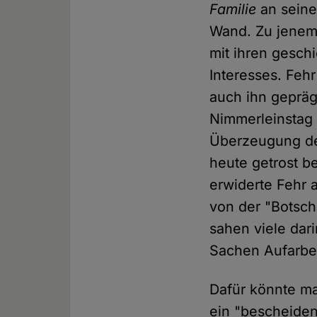
Familie
an seine
Wand. Zu jenem 
mit ihren gesch
Interesses. Feh
auch ihn gepräg
Nimmerleinstag 
Überzeugung des
heute getrost b
erwiderte Fehr 
von der "Botscha
sahen viele dari
Sachen Aufarbe
Dafür könnte ma
ein "bescheiden