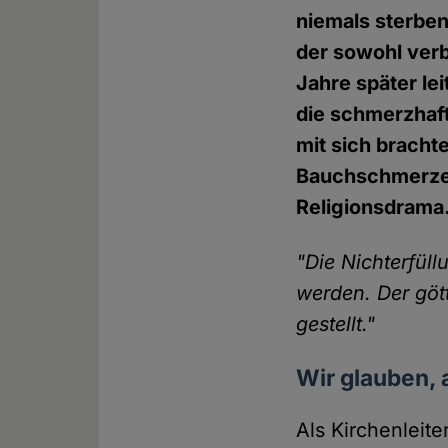
niemals sterben
der sowohl verb
Jahre später le
die schmerzhaf
mit sich bracht
Bauchschmerzen.
Religionsdrama
"Die Nichterfüll
werden. Der gött
gestellt."
Wir glauben, 
Als Kirchenleit