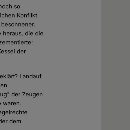
 noch so
ichen Konflikt
h besonnener.
 heraus, die die
zementierte:
essel der
eklärt? Landauf
den
zug" der Zeugen
e waren.
egelrechte
oder dem