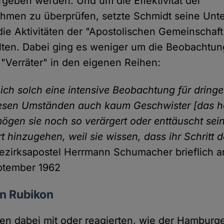
geben werden. Und um die Effektivität der
men zu überprüfen, setzte Schmidt seine Unt
 die Aktivitäten der "Apostolischen Gemeinschaft
lten. Dabei ging es weniger um die Beobachtun
 "Verräter" in den eigenen Reihen:
ich solch eine intensive Beobachtung für dringe
iesen Umständen auch kaum Geschwister [das he
ögen sie noch so verärgert oder enttäuscht sei
t hinzugehen, weil sie wissen, dass ihr Schritt 
ezirksapostel Herrmann Schumacher brieflich a
eptember 1962
en Rubikon
ten dabei mit oder reagierten, wie der Hambur