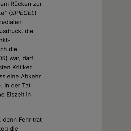
t dem Rücken zur
e" (
SPIEGEL
)
medialen
usdruck, die
nkt-
och die
5) war, darf
ten Kritiker
ass eine Abkehr
. In der Tat
e Eiszeit in
 denn Fehr trat
zog die