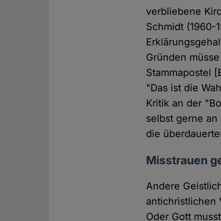
verbliebene Kir
Schmidt (1960-1
Erklärungsgehal
Gründen müsse 
Stammapostel [B
"Das ist die Wa
Kritik an der "B
selbst gerne an
die überdauerte
Misstrauen ge
Andere Geistlich
antichristliche
Oder Gott musst