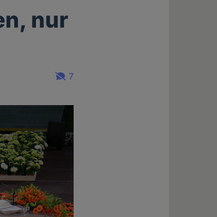
en, nur
7