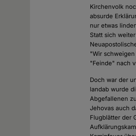
Kirchenvolk noc
absurde Erkläru
nur etwas linde
Statt sich weit
Neuapostolische
"Wir schweigen
"Feinde" nach v
Doch war der un
landab wurde d
Abgefallenen z
Jehovas auch da
Flugblätter der
Aufklärungskamp