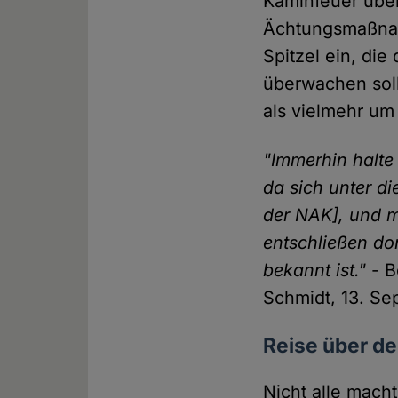
Kaminfeuer über
Ächtungsmaßnah
Spitzel ein, die
überwachen sol
als vielmehr um
"Immerhin halte 
da sich unter d
der NAK], und m
entschließen dor
bekannt ist."
- B
Schmidt, 13. S
Reise über d
Nicht alle mach