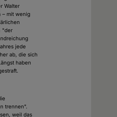
r Walter
n – mit wenig
lärlichen
 "der
Handreichung
Jahres jede
her ab, die sich
 Längst haben
estraft.
die
n trennen".
sen, weil das