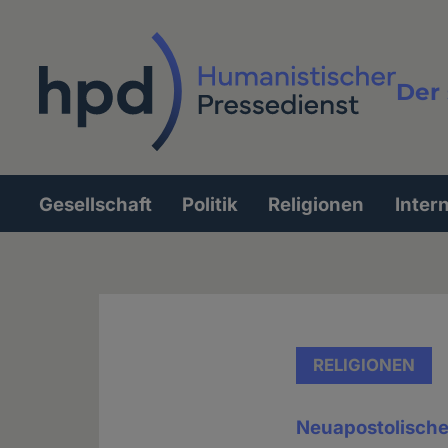
Direkt
zum
Inhalt
Der 
Vollt
Gesellschaft
Politik
Religionen
Inter
Hauptnavigation
RELIGIONEN
Neuapostolische