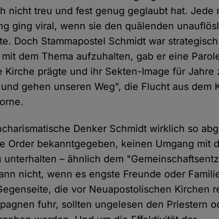
h nicht treu und fest genug geglaubt hat. Jede
ng ging viral, wenn sie den quälenden unauflösl
rte. Doch Stammapostel Schmidt war strategisc
er mit dem Thema aufzuhalten, gab er eine Parole
 Kirche prägte und ihr Sekten-Image für Jahre 
 und gehen unseren Weg", die Flucht aus dem K
orne.
charismatische Denker Schmidt wirklich so abg
ie Order bekanntgegeben, keinen Umgang mit 
u unterhalten – ähnlich dem "Gemeinschaftsent
nn nicht, wenn es engste Freunde oder Famili
 Gegenseite, die vor Neuapostolischen Kirchen r
agnen fuhr, sollten ungelesen den Priestern 