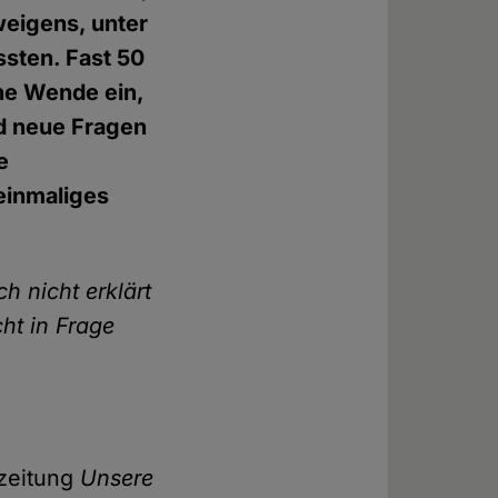
weigens, unter
ssten. Fast 50
ne Wende ein,
d neue Fragen
e
 einmaliges
ch nicht erklärt
cht in Frage
fzeitung
Unsere