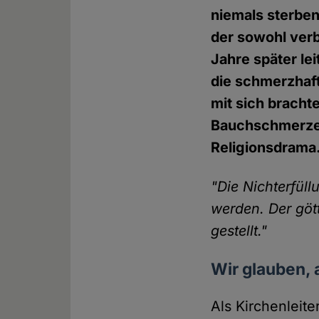
niemals sterben
der sowohl verb
Jahre später le
die schmerzhaf
mit sich bracht
Bauchschmerzen.
Religionsdrama
"Die Nichterfüll
werden. Der gött
gestellt."
Wir glauben, 
Als Kirchenleit