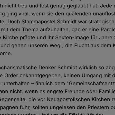
h nicht treu und fest genug geglaubt hat. Jede
ng ging viral, wenn sie den quälenden unauflösl
rte. Doch Stammapostel Schmidt war strategisc
er mit dem Thema aufzuhalten, gab er eine Parole
 Kirche prägte und ihr Sekten-Image für Jahre 
 und gehen unseren Weg", die Flucht aus dem K
orne.
charismatische Denker Schmidt wirklich so abg
ie Order bekanntgegeben, keinen Umgang mit 
u unterhalten – ähnlich dem "Gemeinschaftsent
nn nicht, wenn es engste Freunde oder Famili
 Gegenseite, die vor Neuapostolischen Kirchen r
agnen fuhr, sollten ungelesen den Priestern 