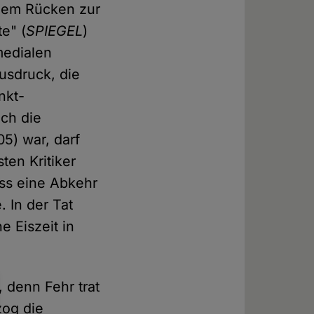
t dem Rücken zur
e" (
SPIEGEL
)
medialen
usdruck, die
nkt-
och die
5) war, darf
ten Kritiker
ass eine Abkehr
. In der Tat
e Eiszeit in
 denn Fehr trat
zog die