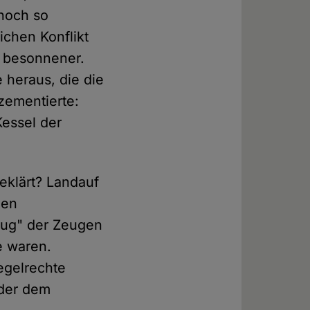
 noch so
ichen Konflikt
h besonnener.
 heraus, die die
zementierte:
essel der
eklärt? Landauf
den
zug" der Zeugen
e waren.
egelrechte
oder dem