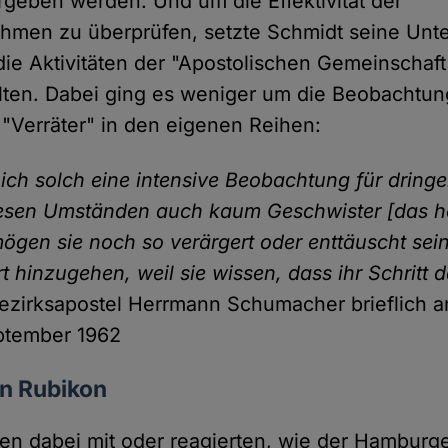
geben werden. Und um die Effektivität der
men zu überprüfen, setzte Schmidt seine Unt
 die Aktivitäten der "Apostolischen Gemeinschaft
lten. Dabei ging es weniger um die Beobachtun
 "Verräter" in den eigenen Reihen:
ich solch eine intensive Beobachtung für dringe
iesen Umständen auch kaum Geschwister [das he
ögen sie noch so verärgert oder enttäuscht sei
t hinzugehen, weil sie wissen, dass ihr Schritt 
ezirksapostel Herrmann Schumacher brieflich a
eptember 1962
en Rubikon
ten dabei mit oder reagierten, wie der Hambur