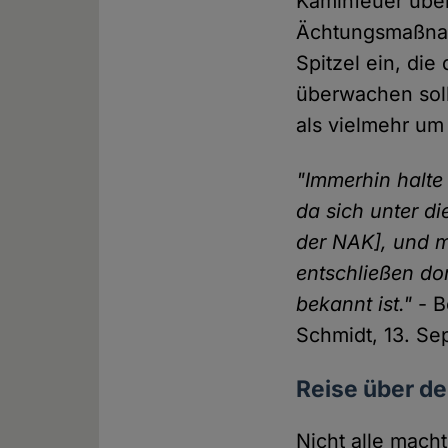
Kaminfeuer über
Ächtungsmaßnah
Spitzel ein, die
überwachen sol
als vielmehr um
"Immerhin halte 
da sich unter d
der NAK], und m
entschließen dor
bekannt ist."
- B
Schmidt, 13. S
Reise über d
Nicht alle mach