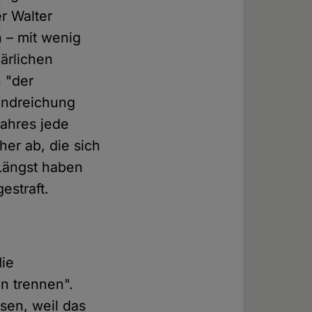
r Walter
n – mit wenig
lärlichen
 "der
Handreichung
Jahres jede
her ab, die sich
 Längst haben
estraft.
die
n trennen".
sen, weil das