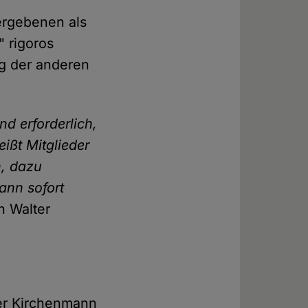
ergebenen als
" rigoros
g der anderen
nd erforderlich,
ißt Mitglieder
n, dazu
dann sofort
n Walter
ger Kirchenmann