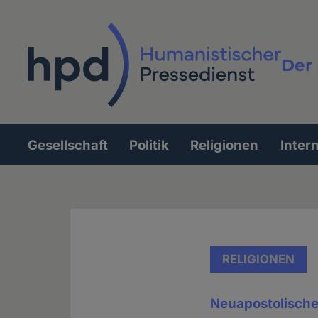
Direkt
zum
Inhalt
Der 
Vollt
Gesellschaft
Politik
Religionen
Inter
Hauptnavigation
RELIGIONEN
Neuapostolische