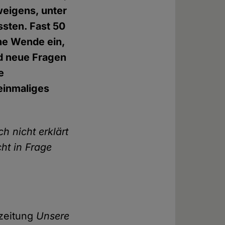
weigens, unter
ssten. Fast 50
ne Wende ein,
d neue Fragen
e
 einmaliges
ch nicht erklärt
cht in Frage
fzeitung
Unsere