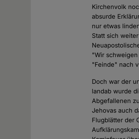
Kirchenvolk noc
absurde Erkläru
nur etwas linde
Statt sich weit
Neuapostolische
"Wir schweigen
"Feinde" nach v
Doch war der un
landab wurde d
Abgefallenen z
Jehovas auch da
Flugblätter der
Aufklärungskamp