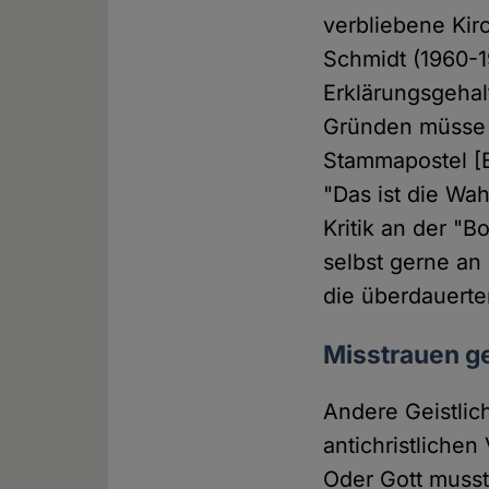
verbliebene Kir
Schmidt (1960-1
Erklärungsgehal
Gründen müsse 
Stammapostel [B
"Das ist die Wa
Kritik an der "B
selbst gerne an
die überdauerte
Misstrauen ge
Andere Geistlich
antichristliche
Oder Gott musst