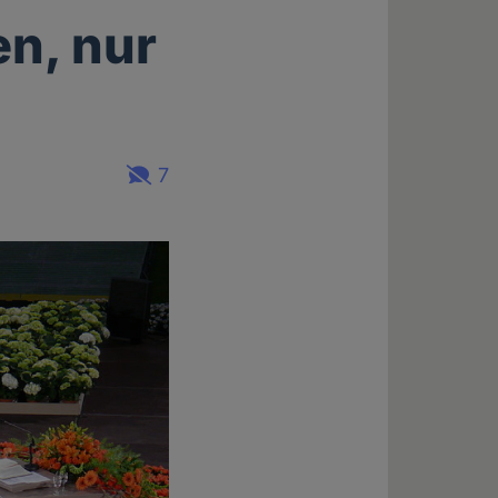
en, nur
7