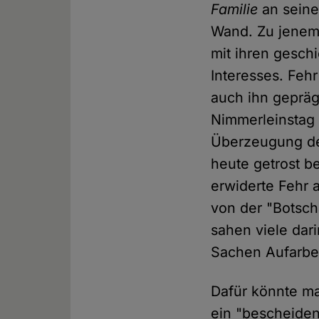
Familie
an seine
Wand. Zu jenem 
mit ihren gesch
Interesses. Feh
auch ihn gepräg
Nimmerleinstag 
Überzeugung des
heute getrost b
erwiderte Fehr 
von der "Botscha
sahen viele dari
Sachen Aufarbe
Dafür könnte ma
ein "bescheiden