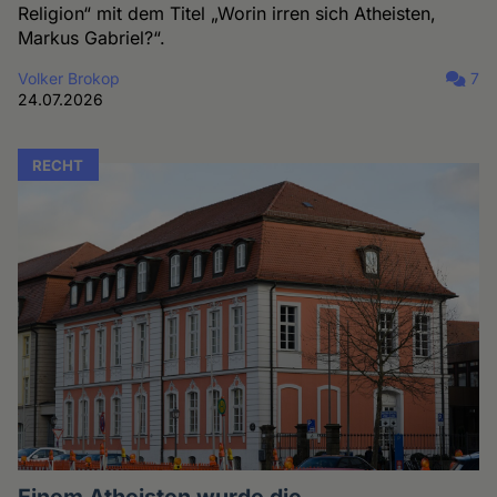
Religion“ mit dem Titel „Worin irren sich Atheisten,
Markus Gabriel?“.
Volker Brokop
7
24.07.2026
RECHT
Einem Atheisten wurde die