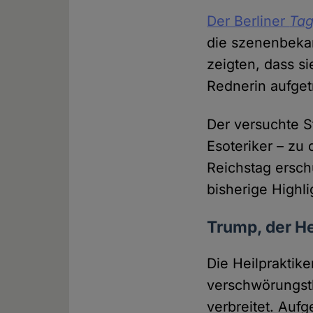
Der Berliner
Tag
die szenenbekan
zeigten, dass s
Rednerin aufget
Der versuchte 
Esoteriker – zu
Reichstag ersch
bisherige Highli
Trump, der H
Die Heilpraktike
verschwörungsth
verbreitet. Auf