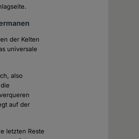
lagseite.
 Germanen
ren der Kelten
as universale
ch, also
 die
r verqueren
egt auf der
e letzten Reste