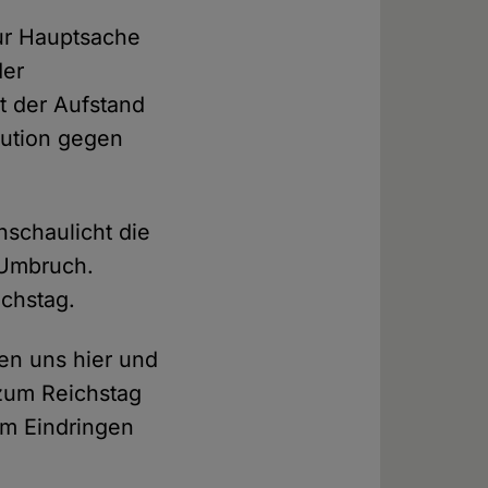
ur Hauptsache
der
st der Aufstand
lution gegen
schaulicht die
 Umbruch.
chstag.
en uns hier und
 zum Reichstag
am Eindringen