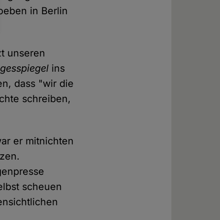
eben in Berlin
zt unseren
gesspiegel
ins
n, dass "wir die
chte schreiben,
ar er mitnichten
tzen.
ügenpresse
elbst scheuen
ensichtlichen