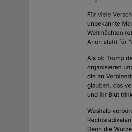
Für viele Versc
unbekannte Mach
Weltmächten ret
Anon steht für 
Als ob Trump de
organisieren un
die an Verblend
glauben, das ve
und ihr Blut tr
Weshalb verbünde
Rechtsradikalen 
Denn die Wurzel