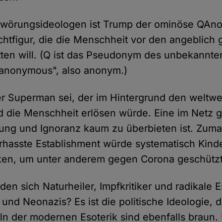
hwörungsideologen ist Trump der ominöse QAnon
tfigur, die die Menschheit vor den angeblich
ten will. (Q ist das Pseudonym des unbekannt
"anonymous", also anonym.)
r Superman sei, der im Hintergrund den weltw
d die Menschheit erlösen würde. Eine im Netz ge
ung und Ignoranz kaum zu überbieten ist. Zuma
rhasste Establishment würde systematisch Kinder
inken, um unter anderem gegen Corona geschützt
n sich Naturheiler, Impfkritiker und radikale E
und Neonazis? Es ist die politische Ideologie, d
n der modernen Esoterik sind ebenfalls braun.