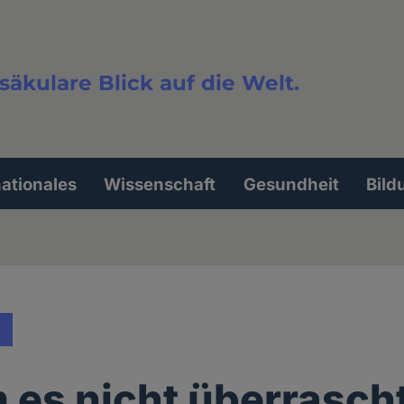
säkulare Blick auf die Welt.
extsuche
nationales
Wissenschaft
Gesundheit
Bild
es nicht überrascht