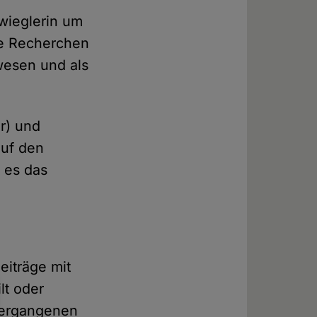
fwieglerin um
re Recherchen
wesen und als
r) und
auf den
 es das
eiträge mit
lt oder
 vergangenen