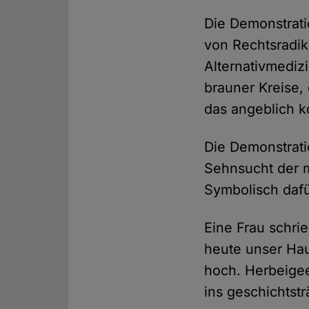
Die Demonstrat
von Rechtsradik
Alternativmedizi
brauner Kreise,
das angeblich k
Die Demonstrati
Sehnsucht der m
Symbolisch dafü
Eine Frau schri
heute unser Hau
hoch. Herbeigee
ins geschichtst