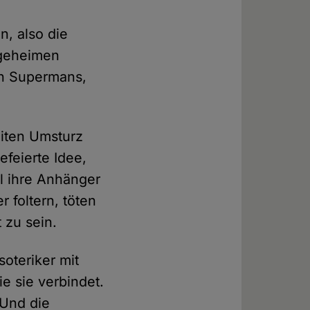
, also die
 geheimen
en Supermans,
eiten Umsturz
feierte Idee,
l ihre Anhänger
 foltern, töten
 zu sein.
soteriker mit
ie sie verbindet.
 Und die