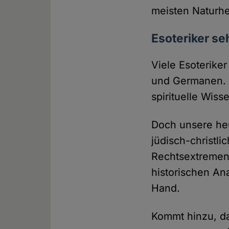
meisten Naturhe
Esoteriker se
Viele Esoteriker
und Germanen. I
spirituelle Wiss
Doch unsere heu
jüdisch-christli
Rechtsextremen 
historischen An
Hand.
Kommt hinzu, da