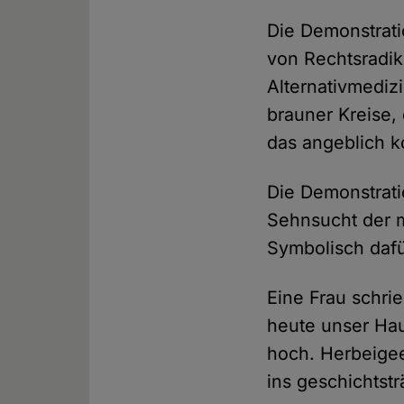
Die Demonstrat
von Rechtsradik
Alternativmedizi
brauner Kreise,
das angeblich k
Die Demonstrati
Sehnsucht der m
Symbolisch dafü
Eine Frau schri
heute unser Hau
hoch. Herbeigee
ins geschichtst