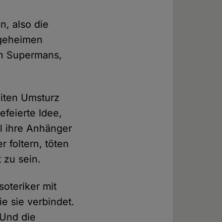
, also die
 geheimen
en Supermans,
eiten Umsturz
feierte Idee,
l ihre Anhänger
 foltern, töten
 zu sein.
soteriker mit
ie sie verbindet.
 Und die