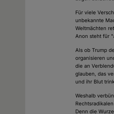
Für viele Versc
unbekannte Mach
Weltmächten ret
Anon steht für 
Als ob Trump de
organisieren un
die an Verblend
glauben, das ve
und ihr Blut tr
Weshalb verbünde
Rechtsradikalen 
Denn die Wurzel