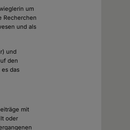
fwieglerin um
re Recherchen
wesen und als
r) und
auf den
 es das
eiträge mit
lt oder
 vergangenen