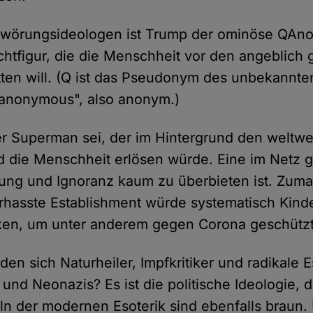
hwörungsideologen ist Trump der ominöse QAnon
tfigur, die die Menschheit vor den angeblich
ten will. (Q ist das Pseudonym des unbekannt
"anonymous", also anonym.)
r Superman sei, der im Hintergrund den weltw
d die Menschheit erlösen würde. Eine im Netz ge
ung und Ignoranz kaum zu überbieten ist. Zuma
rhasste Establishment würde systematisch Kinder
inken, um unter anderem gegen Corona geschützt
n sich Naturheiler, Impfkritiker und radikale E
und Neonazis? Es ist die politische Ideologie, d
n der modernen Esoterik sind ebenfalls braun.