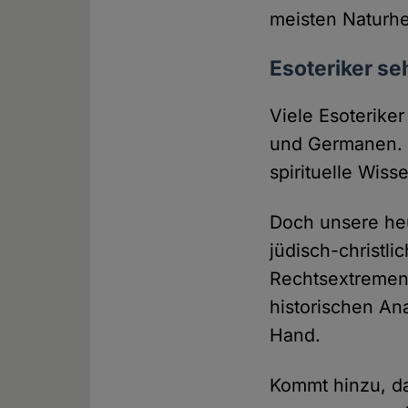
meisten Naturhe
Esoteriker se
Viele Esoteriker
und Germanen. I
spirituelle Wiss
Doch unsere heu
jüdisch-christli
Rechtsextremen 
historischen An
Hand.
Kommt hinzu, da