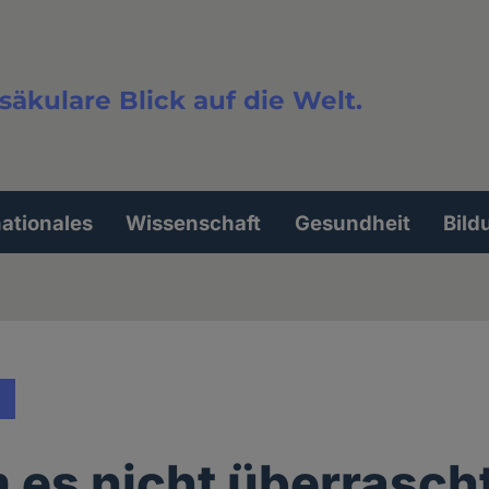
säkulare Blick auf die Welt.
extsuche
nationales
Wissenschaft
Gesundheit
Bild
es nicht überrascht