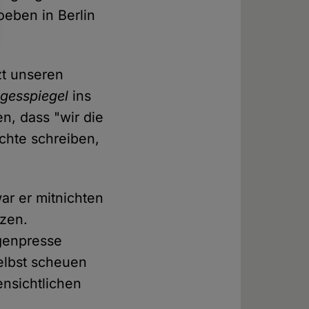
eben in Berlin
zt unseren
gesspiegel
ins
n, dass "wir die
chte schreiben,
ar er mitnichten
tzen.
ügenpresse
elbst scheuen
ensichtlichen