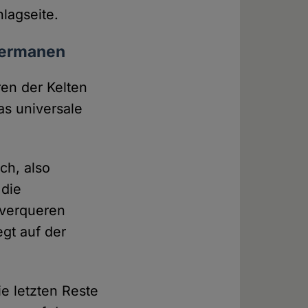
lagseite.
 Germanen
ren der Kelten
as universale
ch, also
 die
r verqueren
egt auf der
e letzten Reste