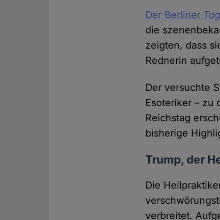
Der Berliner
Tag
die szenenbekan
zeigten, dass s
Rednerin aufget
Der versuchte 
Esoteriker – zu
Reichstag ersch
bisherige Highli
Trump, der H
Die Heilpraktike
verschwörungsth
verbreitet. Auf