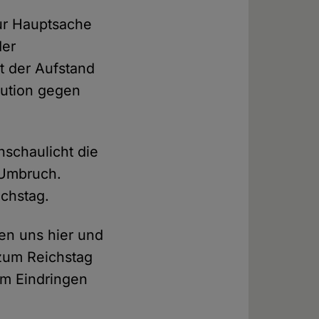
ur Hauptsache
der
st der Aufstand
lution gegen
schaulicht die
 Umbruch.
chstag.
en uns hier und
 zum Reichstag
am Eindringen