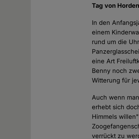
Tag von Horden
In den Anfangsj
einem Kinderwage
rund um die Uh
Panzerglassche
eine Art Freilu
Benny noch zwei
Witterung für j
Auch wenn man 
erhebt sich doc
Himmels willen" 
Zoogefangensch
verrückt zu wer