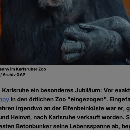
enny im Karlsruher Zoo
 / Archiv GAP
e Karlsruhe ein besonderes Jubiläum: Vor exak
nny
in den örtlichen Zoo "eingezogen". Eingef
ahren irgendwo an der Elfenbeinküste war er, 
und Heimat, nach Karlsruhe verkauft worden. Sei
iesten Betonbunker seine Lebensspanne ab, beg