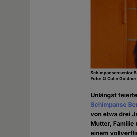
Schimpansensenior B
Foto: © Colin Goldner
Unlängst feiert
Schimpanse Be
von etwa drei J
Mutter, Familie 
einem vollverfl