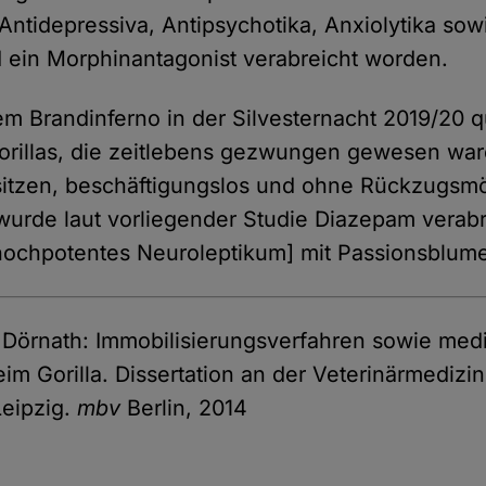
Antidepressiva, Antipsychotika, Anxiolytika sow
 ein Morphinantagonist verabreicht worden.
m Brandinferno in der Silvesternacht 2019/20 q
illas, die zeitlebens gezwungen gewesen war
itzen, beschäftigungslos und ohne Rückzugsmö
rde laut vorliegender Studie Diazepam verabr
hochpotentes Neuroleptikum] mit Passionsblume
 Dörnath: Immobilisierungsverfahren sowie me
im Gorilla. Dissertation an der Veterinärmedizi
Leipzig.
mbv
Berlin, 2014