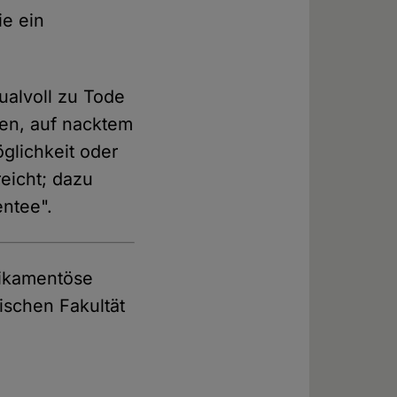
ie ein
ualvoll zu Tode
en, auf nacktem
glichkeit oder
eicht; dazu
ntee".
dikamentöse
nischen Fakultät