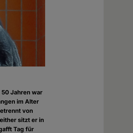
t 50 Jahren war
angen im Alter
getrennt von
ther sitzt er in
afft Tag für