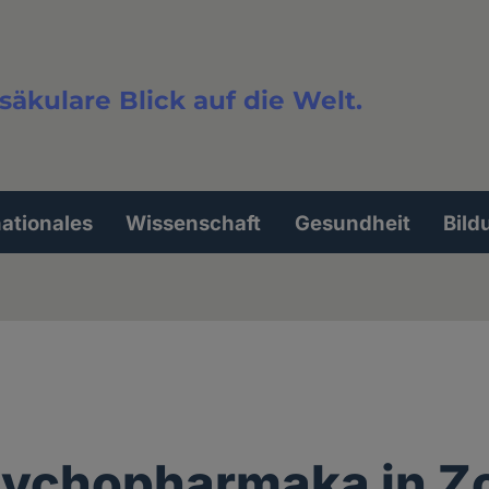
säkulare Blick auf die Welt.
extsuche
nationales
Wissenschaft
Gesundheit
Bild
sychopharmaka in Z