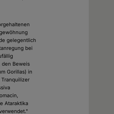
orgehaltenen
ingewöhnung
de gelegentlich
itanregung bei
fällig
]
den Beweis
m Gorillas) in
 Tranquilizer
siva
romacin,
e Ataraktika
verwendet."