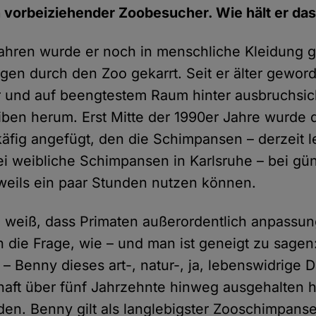
 vorbeiziehender Zoobesucher. Wie hält er das
ahren wurde er noch in menschliche Kleidung g
n durch den Zoo gekarrt. Seit er älter geworden
r und auf beengtestem Raum hinter ausbruchsi
iben herum. Erst Mitte der 1990er Jahre wurde
ftkäfig angefügt, den die Schimpansen – derzeit
 weibliche Schimpansen in Karlsruhe – bei gün
eweils ein paar Stunden nutzen können.
weiß, dass Primaten außerordentlich anpassung
h die Frage, wie – und man ist geneigt zu sagen
– Benny dieses art-, natur-, ja, lebenswidrige D
aft über fünf Jahrzehnte hinweg ausgehalten h
den. Benny gilt als langlebigster Zooschimpans