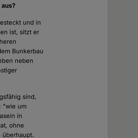
 aus?
esteckt und in
 ist, sitzt er
cheren
 dem Bunkerbau
 leben neben
stiger
sfähig sind,
: "wie um
asein in
at, ohne
e überhaupt.