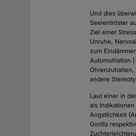
Und dies überwi
Seelentröster 
Ziel einer Stre
Unruhe, Nervosi
zum Eindämmen a
Automutilation 
Ohrenzuhalten, 
andere Stereoty
Laut einer in d
als Indikatione
Angstlichkeit (
Gorilla respekti
Zuchterleichter