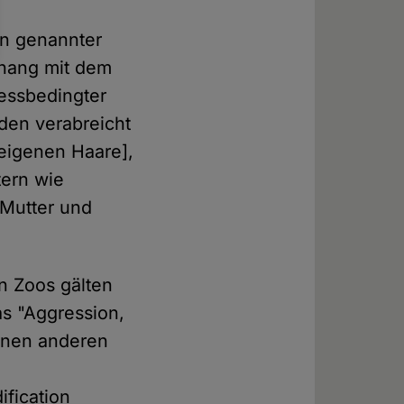
en genannter
nhang mit dem
ressbedingter
den verabreicht
eigenen Haare],
tern wie
 Mutter und
en Zoos gälten
as "Aggression,
einen anderen
r
ification