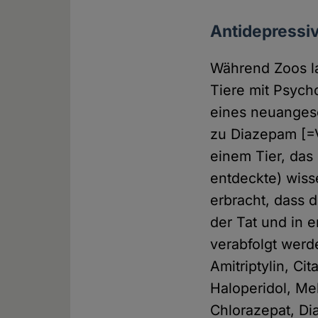
Antidepressiv
Während Zoos la
Tiere mit Psych
eines neuangesc
zu Diazepam [=V
einem Tier, das
entdeckte) wiss
erbracht, dass d
der Tat und in 
verabfolgt wer
Amitriptylin, Ci
Haloperidol, Me
Chlorazepat, D