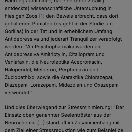
Nahrung aufnimmt –, hat eine (eher zufällig
entdeckte) wissenschaftliche Untersuchung in
hiesigen Zoos
[1]
den Beweis erbracht, dass dort
gehaltenen Primaten (es geht in der Studie um
Gorillas) in der Tat und in erheblichem Umfang
Antidepressiva und jederart Tranquilizer verabfolgt
werden: "An Psychopharmaka wurden die
Antidepressiva Amitriptylin, Citaliopram und
Venlafaxin, die Neuroleptika Acepromacin,
Haloperidol, Melperon, Perphenazin und
Zuclopethixol sowie die Ataraktika Chlorazepat,
Diazepam, Lorazepam, Midazolan und Oxazepam
verwendet."
Und dies überwiegend zur Stressminimierung: "Der
Einsatz oben genannter Seelentröster aus der
Neurochemie (…) stand oft im Zusammenhang mit
dem Ziel einer Stressreduktion wie zum Beispiel bei