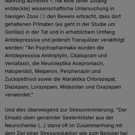
Nahrung aufnimmt –, hat eine (eher zufällig
entdeckte) wissenschaftliche Untersuchung in
hiesigen Zoos
[1]
den Beweis erbracht, dass dort
gehaltenen Primaten (es geht in der Studie um
Gorillas) in der Tat und in erheblichem Umfang
Antidepressiva und jederart Tranquilizer verabfolgt
werden: "An Psychopharmaka wurden die
Antidepressiva Amitriptylin, Citaliopram und
Venlafaxin, die Neuroleptika Acepromacin,
Haloperidol, Melperon, Perphenazin und
Zuclopethixol sowie die Ataraktika Chlorazepat,
Diazepam, Lorazepam, Midazolan und Oxazepam
verwendet."
Und dies überwiegend zur Stressminimierung: "Der
Einsatz oben genannter Seelentröster aus der
Neurochemie (…) stand oft im Zusammenhang mit
dem Ziel einer Stressreduktion wie zum Beispiel bei