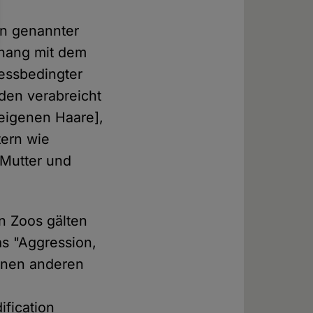
en genannter
nhang mit dem
ressbedingter
den verabreicht
eigenen Haare],
tern wie
 Mutter und
en Zoos gälten
as "Aggression,
einen anderen
r
ification