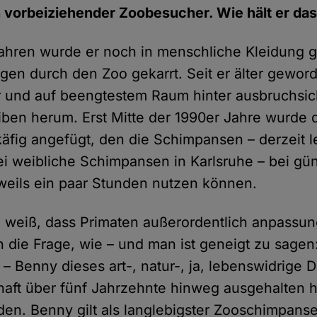
 vorbeiziehender Zoobesucher. Wie hält er das
ahren wurde er noch in menschliche Kleidung g
n durch den Zoo gekarrt. Seit er älter geworden
r und auf beengtestem Raum hinter ausbruchsi
iben herum. Erst Mitte der 1990er Jahre wurde
ftkäfig angefügt, den die Schimpansen – derzeit
 weibliche Schimpansen in Karlsruhe – bei gün
eweils ein paar Stunden nutzen können.
weiß, dass Primaten außerordentlich anpassung
h die Frage, wie – und man ist geneigt zu sagen
– Benny dieses art-, natur-, ja, lebenswidrige D
aft über fünf Jahrzehnte hinweg ausgehalten h
den. Benny gilt als langlebigster Zooschimpans