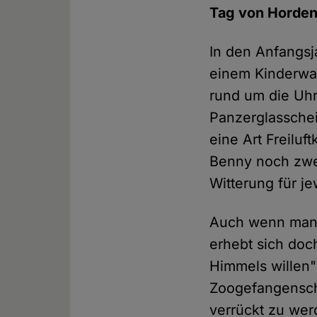
Tag von Horden
In den Anfangsj
einem Kinderwage
rund um die Uh
Panzerglassche
eine Art Freilu
Benny noch zwei
Witterung für j
Auch wenn man 
erhebt sich doc
Himmels willen" 
Zoogefangensch
verrückt zu wer