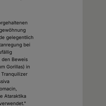
orgehaltenen
ingewöhnung
de gelegentlich
itanregung bei
fällig
]
den Beweis
m Gorillas) in
 Tranquilizer
siva
romacin,
e Ataraktika
verwendet."