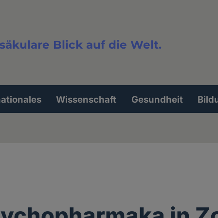
säkulare Blick auf die Welt.
extsuche
nationales
Wissenschaft
Gesundheit
Bild
sychopharmaka in Z