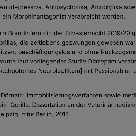
Antidepressiva, Antipsychotika, Anxiolytika sow
 ein Morphinantagonist verabreicht worden.
m Brandinferno in der Silvesternacht 2019/20 q
illas, die zeitlebens gezwungen gewesen war
itzen, beschäftigungslos und ohne Rückzugsmö
rde laut vorliegender Studie Diazepam verabr
hochpotentes Neuroleptikum] mit Passionsblume
 Dörnath: Immobilisierungsverfahren sowie me
im Gorilla. Dissertation an der Veterinärmedizi
Leipzig.
mbv
Berlin, 2014