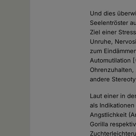
Und dies überwi
Seelentröster 
Ziel einer Stre
Unruhe, Nervosi
zum Eindämmen a
Automutilation 
Ohrenzuhalten, 
andere Stereoty
Laut einer in d
als Indikatione
Angstlichkeit (
Gorilla respekti
Zuchterleichter