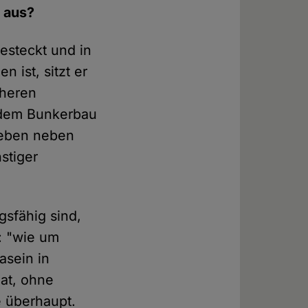
 aus?
esteckt und in
 ist, sitzt er
cheren
 dem Bunkerbau
 leben neben
stiger
sfähig sind,
: "wie um
asein in
at, ohne
e überhaupt.