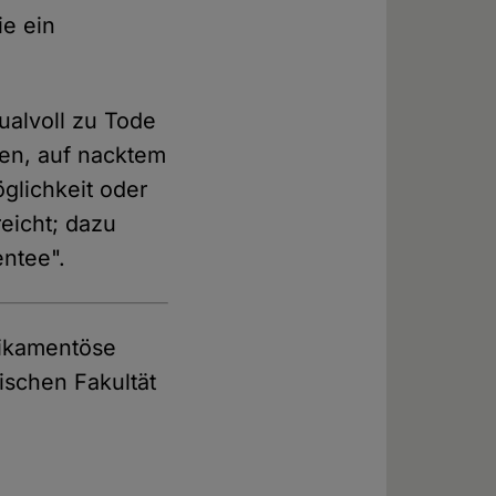
ie ein
ualvoll zu Tode
en, auf nacktem
glichkeit oder
eicht; dazu
ntee".
dikamentöse
nischen Fakultät