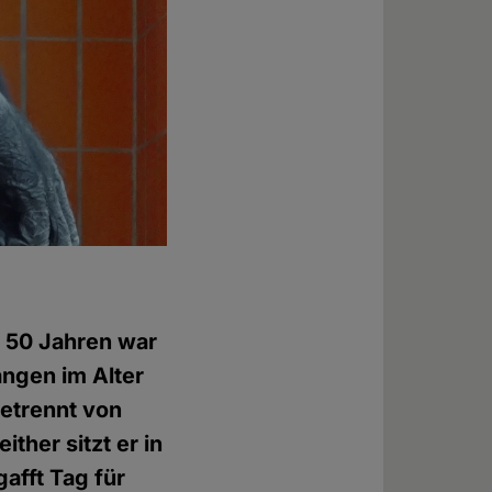
t 50 Jahren war
angen im Alter
getrennt von
ther sitzt er in
afft Tag für