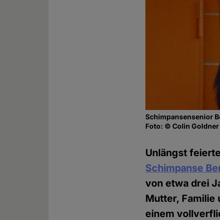
Schimpansensenior B
Foto: © Colin Goldner
Unlängst feiert
Schimpanse Be
von etwa drei J
Mutter, Familie 
einem vollverfl