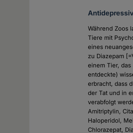
Antidepressiv
Während Zoos la
Tiere mit Psych
eines neuangesc
zu Diazepam [=V
einem Tier, das
entdeckte) wiss
erbracht, dass d
der Tat und in 
verabfolgt wer
Amitriptylin, Ci
Haloperidol, Me
Chlorazepat, D