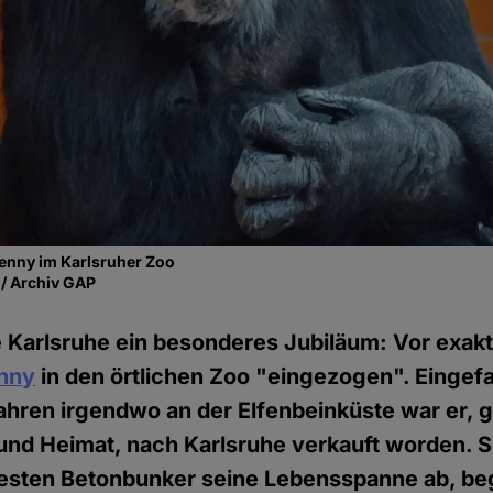
enny im Karlsruher Zoo
 / Archiv GAP
e Karlsruhe ein besonderes Jubiläum: Vor exak
nny
in den örtlichen Zoo "eingezogen". Eingef
ahren irgendwo an der Elfenbeinküste war er, 
und Heimat, nach Karlsruhe verkauft worden. Sei
iesten Betonbunker seine Lebensspanne ab, beg