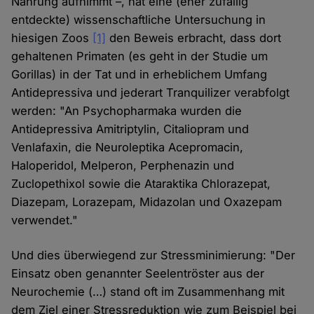
Nahrung aufnimmt –, hat eine (eher zufällig
entdeckte) wissenschaftliche Untersuchung in
hiesigen Zoos
[1]
den Beweis erbracht, dass dort
gehaltenen Primaten (es geht in der Studie um
Gorillas) in der Tat und in erheblichem Umfang
Antidepressiva und jederart Tranquilizer verabfolgt
werden: "An Psychopharmaka wurden die
Antidepressiva Amitriptylin, Citaliopram und
Venlafaxin, die Neuroleptika Acepromacin,
Haloperidol, Melperon, Perphenazin und
Zuclopethixol sowie die Ataraktika Chlorazepat,
Diazepam, Lorazepam, Midazolan und Oxazepam
verwendet."
Und dies überwiegend zur Stressminimierung: "Der
Einsatz oben genannter Seelentröster aus der
Neurochemie (…) stand oft im Zusammenhang mit
dem Ziel einer Stressreduktion wie zum Beispiel bei