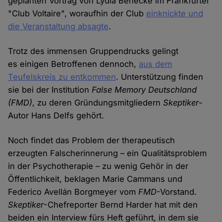
geplanten Vortrag von Lydia Benecke im Frankfurter
"Club Voltaire", woraufhin der Club
einknickte und
die Veranstaltung absagte
.
Trotz des immensen Gruppendrucks gelingt
es einigen Betroffenen dennoch,
aus dem
Teufelskreis zu entkommen
. Unterstützung finden
sie bei der Institution
False Memory Deutschland
(FMD)
, zu deren Gründungsmitgliedern
Skeptiker
-
Autor Hans Delfs gehört.
Noch findet das Problem der therapeutisch
erzeugten Falscherinnerung – ein Qualitätsproblem
in der Psychotherapie – zu wenig Gehör in der
Öffentlichkeit, beklagen Marie Cammans und
Federico Avellán Borgmeyer vom
FMD
-Vorstand.
Skeptiker
-Chefreporter Bernd Harder hat mit den
beiden ein Interview fürs Heft geführt, in dem sie