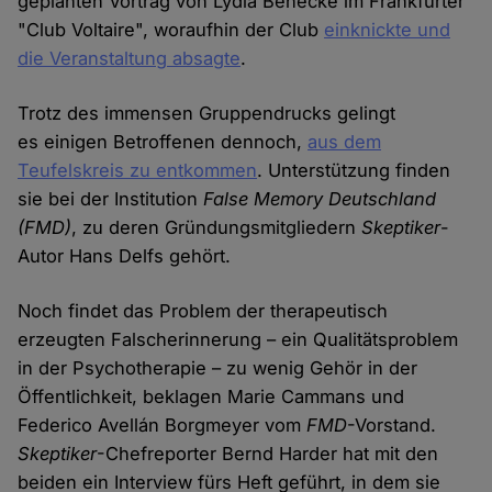
geplanten Vortrag von Lydia Benecke im Frankfurter
"Club Voltaire", woraufhin der Club
einknickte und
die Veranstaltung absagte
.
Trotz des immensen Gruppendrucks gelingt
es einigen Betroffenen dennoch,
aus dem
Teufelskreis zu entkommen
. Unterstützung finden
sie bei der Institution
False Memory Deutschland
(FMD)
, zu deren Gründungsmitgliedern
Skeptiker
-
Autor Hans Delfs gehört.
Noch findet das Problem der therapeutisch
erzeugten Falscherinnerung – ein Qualitätsproblem
in der Psychotherapie – zu wenig Gehör in der
Öffentlichkeit, beklagen Marie Cammans und
Federico Avellán Borgmeyer vom
FMD
-Vorstand.
Skeptiker
-Chefreporter Bernd Harder hat mit den
beiden ein Interview fürs Heft geführt, in dem sie