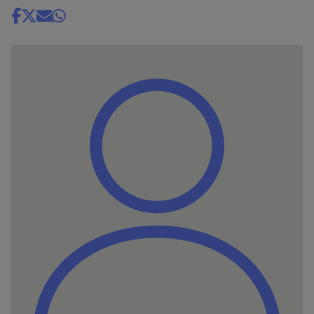
Share
news