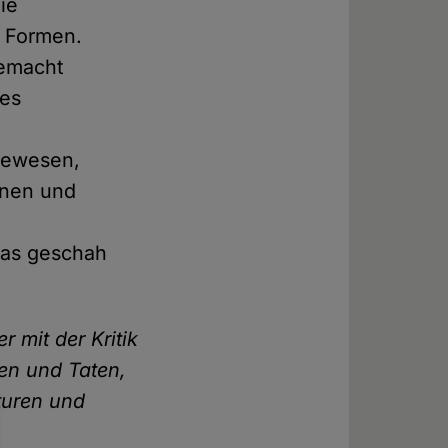
die
n Formen.
gemacht
nes
gewesen,
onen und
was geschah
 mit der Kritik
en und Taten,
turen und