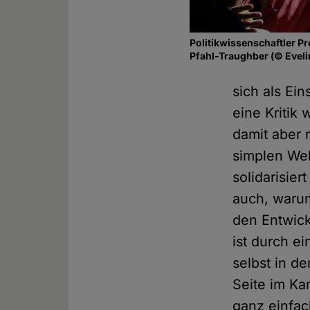
Politikwissenschaftler Pr
Pfahl-Traughber (© Eveli
sich als Ein
eine Kritik
damit aber n
simplen Wel
solidarisie
auch, warum
den Entwickl
ist durch ei
selbst in d
Seite im Ka
ganz einfach