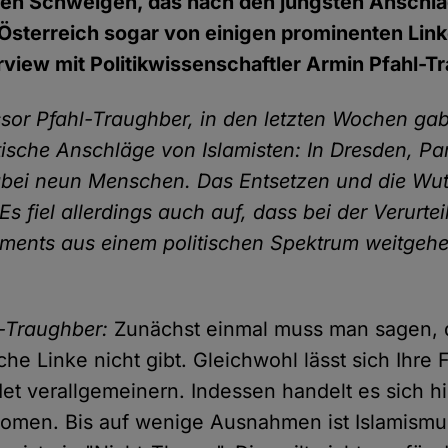
igen Schweigen, das nach den jüngsten Anschlä
Österreich sogar von einigen prominenten Linke
rview mit Politikwissenschaftler Armin Pfahl-T
sor Pfahl-Traughber, in den letzten Wochen gab
tische Anschläge von Islamisten: In Dresden, Pa
abei neun Menschen. Das Entsetzen und die Wu
Es fiel allerdings auch auf, dass bei der Verurt
ements aus einem politischen Spektrum weitgehe
-Traughber:
Zunächst einmal muss man sagen, 
sche Linke nicht gibt. Gleichwohl lässt sich Ihre 
et verallgemeinern. Indessen handelt es sich h
omen. Bis auf wenige Ausnahmen ist Islamismu