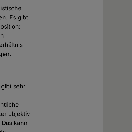
istische
n. Es gibt
osition:
ch
rhältnis
gen.
gibt sehr
htliche
er objektiv
d. Das kann