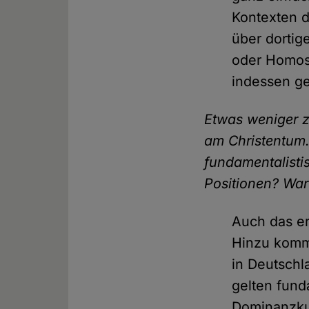
Kontexten d
über dortig
oder Homose
indessen ge
Etwas weniger z
am Christentum. 
fundamentalisti
Positionen? War
Auch das er
Hinzu kommt
in Deutsch
gelten fund
Dominanzkul