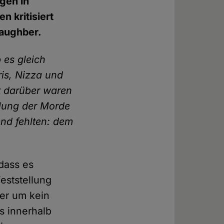
gen in
n kritisiert
raughber.
 es gleich
ris, Nizza und
t darüber waren
eilung der Morde
nd fehlten: dem
dass es
Feststellung
ier um kein
s innerhalb