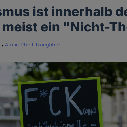
smus ist innerhalb d
 meist ein "Nicht-T
g
/
Armin Pfahl-Traughber