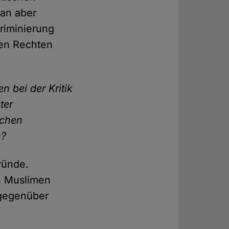
man aber
riminierung
ten Rechten
 bei der Kritik
ter
ichen
h?
ründe.
n Muslimen
mgegenüber