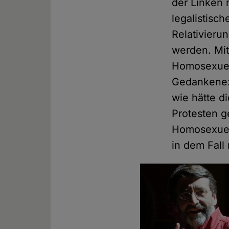
der Linken m
legalistisc
Relativier
werden. Mit
Homosexuell
Gedankenex
wie hätte d
Protesten 
Homosexuell
in dem Fall