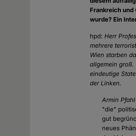
diesem auffäll
Frankreich und 
wurde? Ein Inte
hpd:
Herr Profes
mehrere terroris
Wien starben d
allgemein groß. 
eindeutige Stat
der Linken.
Armin Pfahl
"die" politi
gut begründ
neues Phän