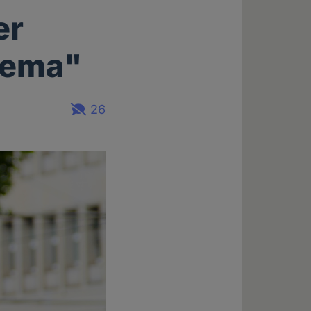
er
hema"
26