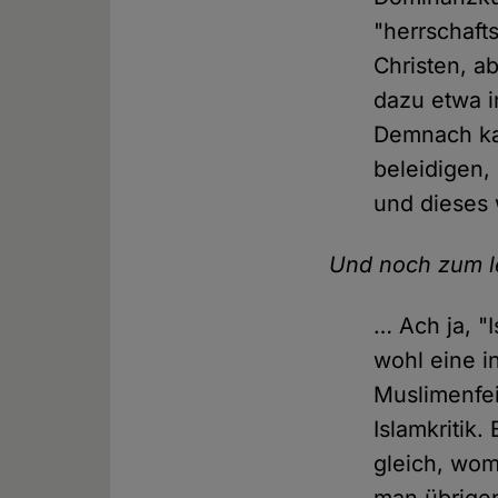
"herrschaft
Christen, a
dazu etwa 
Demnach kan
beleidigen,
und dieses 
Und noch zum le
… Ach ja, "
wohl eine i
Muslimenfei
Islamkritik
gleich, womi