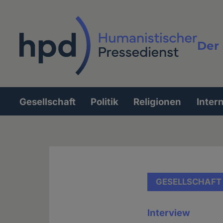
Direkt
zum
Inhalt
Der 
Vollt
Gesellschaft
Politik
Religionen
Inter
Hauptnavigation
GESELLSCHAFT
Interview