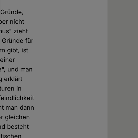
e Gründe,
ber nicht
mus" zieht
e Gründe für
 gibt, ist
 einer
e", und man
 erklärt
turen in
feindlichkeit
ieht man dann
er gleichen
nd besteht
ntischen