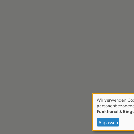
Wir verwenden Coo
Verwendun
personenbezogene 
Funktional & Einge
von
personenb
Anpassen
Daten