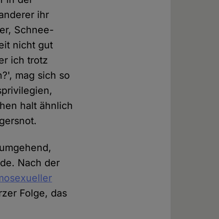
anderer ihr
ber, Schnee-
eit nicht gut
r ich trotz
?', mag sich so
privilegien,
en halt ähnlich
gersnot.
e umgehend,
rde. Nach der
mosexueller
rzer Folge, das