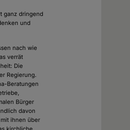
at ganz dringend
rdenken und
ssen nach wie
as verrät
eit: Die
der Regierung.
ona-Beratungen
triebe,
malen Bürger
ändlich davon
 mit ihnen über
s kirchliche