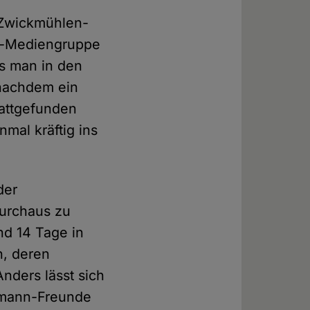
 Zwickmühlen-
e-Mediengruppe
ss man in den
 nachdem ein
attgefunden
mal kräftig ins
der
durchaus zu
nd 14 Tage in
n, deren
nders lässt sich
ermann-Freunde