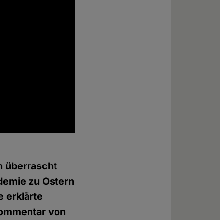
h überrascht
demie zu Ostern
e erklärte
 Kommentar von