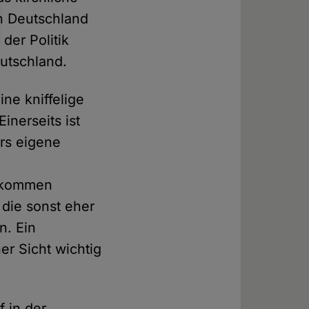
in Deutschland
der Politik
utschland.
ine kniffelige
inerseits ist
rs eigene
, kommen
die sonst eher
n. Ein
er Sicht wichtig
 in der