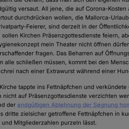
gültig versaut. All jene, die auf Corona-Kosten 
rtout durchdrücken wollen, die Mallorca-Urlau
ivatparty-Feierer, sind derzeit in der Öffentlichk
 sollen Kirchen Präsenzgottesdienste feiern, abe
ygienekonzept mein Theater nicht öffnen dürfen
rschaffender fragen. Das Beharren auf Öffnungs
m alle schließen müssen, kommt bei den Mensch
Schrei nach einer Extrawurst während einer Hun
 Kirche tappte ins Fettnäpfchen und verkündet
 nicht auf Präsenzgottesdienste verzichten we
d der
endgültigen Ablehnung der Segnung ho
s dritte zielsicher getroffene Fettnäpfchen in ku
und Mitgliederzahlen purzeln lässt.