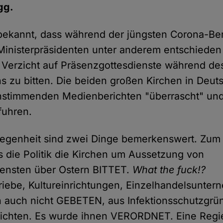
gg.
bekannt, dass während der jüngsten Corona-Be
inisterpräsidenten unter anderem entschieden
Verzicht auf Präsenzgottesdienste während de
 zu bitten. Die beiden großen Kirchen in Deut
instimmenden Medienberichten "überrascht" und
fuhren.
egenheit sind zwei Dinge bemerkenswert. Zum e
ss die Politik die Kirchen um Aussetzung von
iensten über Ostern BITTET.
What the fuck!?
iebe, Kultureinrichtungen, Einzelhandelsunter
 auch nicht GEBETEN, aus Infektionsschutzgrü
ichten. Es wurde ihnen VERORDNET. Eine Regie