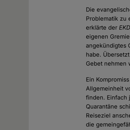
Die evangelisc
Problematik zu
erklärte der
EK
eigenen Gremien
angekündigtes 
habe. Übersetzt
Gebet nehmen w
Ein Kompromiss
Allgemeinheit v
finden. Einfach
Quarantäne sch
Reiseziel ansch
die gemeingefäh