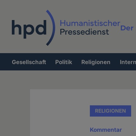
Direkt
zum
Inhalt
Der 
Vollt
Gesellschaft
Politik
Religionen
Inter
Hauptnavigation
RELIGIONEN
Kommentar