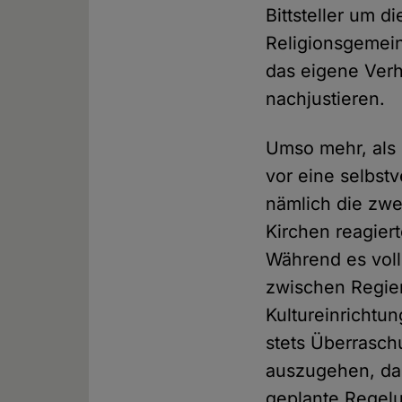
Bittsteller um 
Religionsgemein
das eigene Verh
nachjustieren.
Umso mehr, als 
vor eine selbst
nämlich die zwe
Kirchen reagier
Während es voll
zwischen Regier
Kultureinrichtu
stets Überrasch
auszugehen, das
geplante Regelu