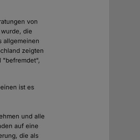
ratungen von
 wurde, die
s allgemeinen
schland zeigten
 "befremdet",
inen ist es
nehmen und alle
nden auf eine
rung, die als