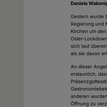
Daniela Wakoni
Gestern wurde 
Regierung und M
Kirchen um den 
Oster-Lockdowns
sich laut übere
als sie davon er
An dieser Angel
erstaunlich, da
Präsenzgottesd
Gastronomiebetr
anderen wurden
Öffnung zu verz