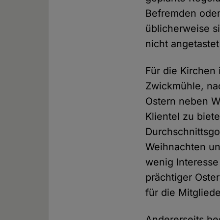
Befremden oder 
üblicherweise si
nicht angetaste
Für die Kirchen 
Zwickmühle, nach
Ostern neben W
Klientel zu bie
Durchschnittsgo
Weihnachten und
wenig Interesse
prächtiger Oster
für die Mitglied
Andererseits be