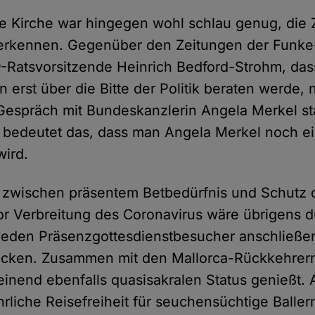
he Kirche war hingegen wohl schlau genug, die
 erkennen. Gegenüber den Zeitungen der Funk
D
-Ratsvorsitzende Heinrich Bedford-Strohm, da
 erst über die Bitte der Politik beraten werde,
Gespräch mit Bundeskanzlerin Angela Merkel st
 bedeutet das, dass man Angela Merkel noch ein
ird.
 zwischen präsentem Betbedürfnis und Schutz 
or Verbreitung des Coronavirus wäre übrigens 
 jeden Präsenzgottesdienstbesucher anschließe
icken. Zusammen mit den Mallorca-Rückkehrer
einend ebenfalls quasisakralen Status genießt. A
rliche Reisefreiheit für seuchensüchtige Ball