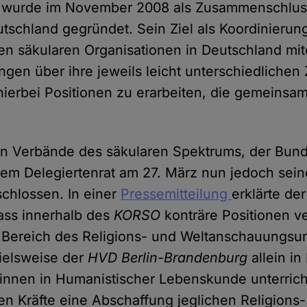
wurde im November 2008 als Zusammenschluss
tschland gegründet. Sein Ziel als Koordinierung
igen säkularen Organisationen in Deutschland mi
ngen über ihre jeweils leicht unterschiedlichen 
hierbei Positionen zu erarbeiten, die gemeinsam
.
ten Verbände des säkularen Spektrums, der Bun
inem Delegiertenrat am 27. März nun jedoch sein
chlossen. In einer
Pressemitteilung
erklärte de
dass innerhalb des
KORSO
konträre Positionen v
 Bereich des Religions- und Weltanschauungsunt
ielsweise der
HVD Berlin-Brandenburg
allein in
innen in Humanistischer Lebenskunde unterrich
n Kräfte eine Abschaffung jeglichen Religions