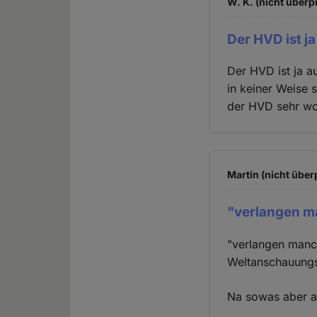
W. K. (nicht überp
Der HVD ist j
Der HVD ist ja a
in keiner Weise s
der HVD sehr woh
Martin (nicht über
"verlangen m
"verlangen manch
Weltanschauungs
Na sowas aber au