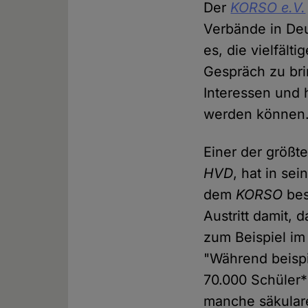
Der
KORSO e.V.
Verbände in Deu
es, die vielfält
Gespräch zu bri
Interessen und 
werden können
Einer der größ
HVD
, hat in se
dem
KORSO
bes
Austritt damit, 
zum Beispiel im
"Während beisp
70.000 Schüler*
manche säkulare