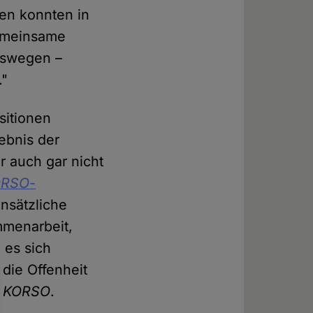
nen konnten in
gemeinsame
eswegen –
."
sitionen
ebnis der
r auch gar nicht
ORSO
-
nsätzliche
mmenarbeit,
 es sich
die Offenheit
m
KORSO
.