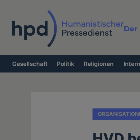
Direkt
zum
Inhalt
Der 
Vollt
Gesellschaft
Politik
Religionen
Inter
Hauptnavigation
ORGANISATION
HVD be