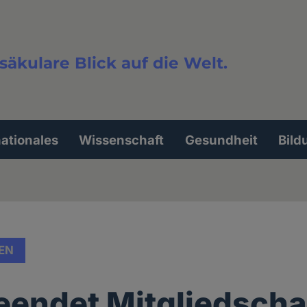
säkulare Blick auf die Welt.
extsuche
nationales
Wissenschaft
Gesundheit
Bild
EN
endet Mitgliedscha