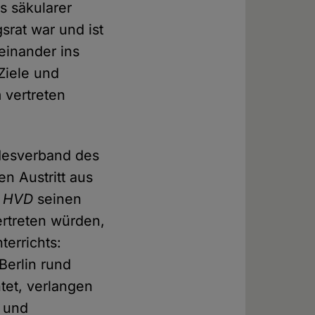
 säkularer
srat war und ist
teinander ins
Ziele und
 vertreten
desverband des
en Austritt aus
r
HVD
seinen
ertreten würden,
errichts:
 Berlin rund
tet, verlangen
- und