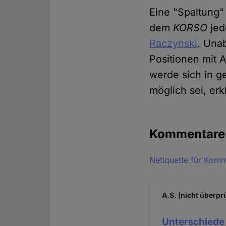
Eine "Spaltung"
dem
KORSO
jed
Raczynski
. Una
Positionen mit 
werde sich in 
möglich sei, erk
Kommentar
Netiquette für Kom
A.S. (nicht überprü
Unterschiede