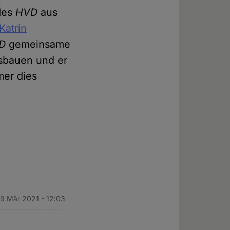
 des
HVD
aus
Katrin
D
gemeinsame
usbauen und er
er dies
9 Mär 2021 - 12:03