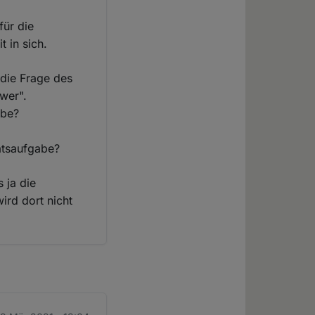
für die
t in sich.
 die Frage des
wer".
abe?
atsaufgabe?
 ja die
wird dort nicht