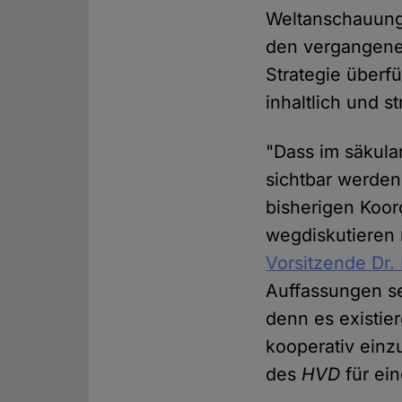
Weltanschauungs
den vergangene
Strategie überf
inhaltlich und 
"Dass im säkula
sichtbar werden
bisherigen Koor
wegdiskutieren 
Vorsitzende Dr.
Auffassungen se
denn es existie
kooperativ einz
des
HVD
für ein