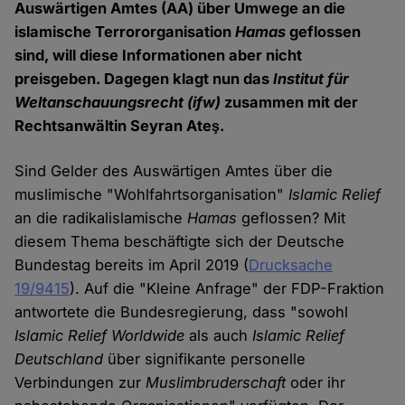
Auswärtigen Amtes (AA) über Umwege an die
islamische Terrororganisation
Hamas
geflossen
sind, will diese Informationen aber nicht
preisgeben. Dagegen klagt nun das
Institut für
Weltanschauungsrecht
(ifw)
zusammen mit der
Rechtsanwältin Seyran Ateş.
Sind Gelder des Auswärtigen Amtes über die
muslimische "Wohlfahrtsorganisation"
Islamic Relief
an die radikalislamische
Hamas
geflossen? Mit
diesem Thema beschäftigte sich der Deutsche
Bundestag bereits im April 2019 (
Drucksache
19/9415
). Auf die "Kleine Anfrage" der FDP-Fraktion
antwortete die Bundesregierung, dass "sowohl
Islamic Relief Worldwide
als auch
Islamic Relief
Deutschland
über signifikante personelle
Verbindungen zur
Muslimbruderschaft
oder ihr