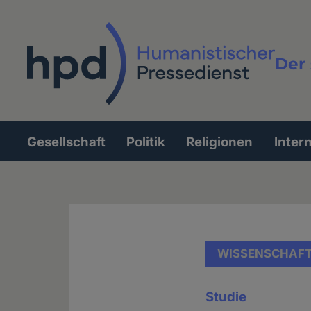
Direkt
zum
Inhalt
Der 
Vollt
Gesellschaft
Politik
Religionen
Inter
Hauptnavigation
WISSENSCHAF
Studie