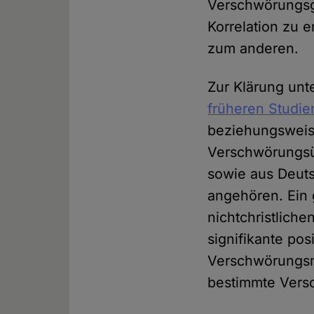
Verschwörungsgl
Korrelation zu e
zum anderen.
Zur Klärung un
früheren Studie
beziehungsweis
Verschwörungsü
sowie aus Deuts
angehören. Ein 
nichtchristlich
signifikante pos
Verschwörungsme
bestimmte Vers