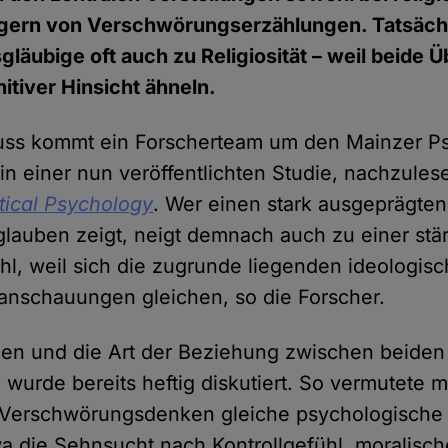
gern von Verschwörungserzählungen. Tatsächl
äubige oft auch zu Religiosität – weil beide
itiver Hinsicht ähneln.
uss kommt ein Forscherteam um den Mainzer P
in einer nun veröffentlichten Studie, nachzules
itical Psychology
. Wer einen stark ausgeprägten
auben zeigt, neigt demnach auch zu einer stä
wohl, weil sich die zugrunde liegenden ideologis
tanschauungen gleichen, so die Forscher.
hen und die Art der Beziehung zwischen beiden
urde bereits heftig diskutiert. So vermutete 
d Verschwörungsdenken gleiche psychologische
wa die Sehnsucht nach Kontrollgefühl, moralische