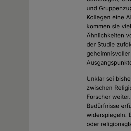
und Gruppenzug
Kollegen eine 
kommen sie vi
Ähnlichkeiten v
der Studie zufo
geheimnisvoller
Ausgangspunkte"
Unklar sei bish
zwischen Religi
Forscher weiter
Bedürfnisse erfü
widerspiegeln. 
oder religionsgl