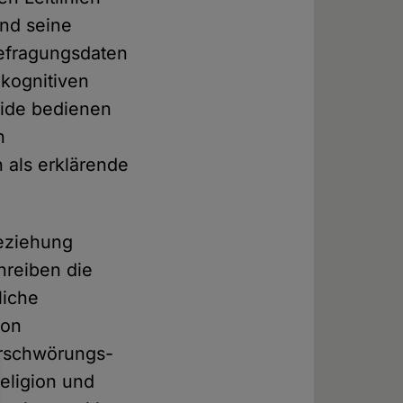
nd seine
efragungsdaten
 kognitiven
eide bedienen
n
 als erklärende
Beziehung
hreiben die
liche
ion
erschwörungs-
Religion und