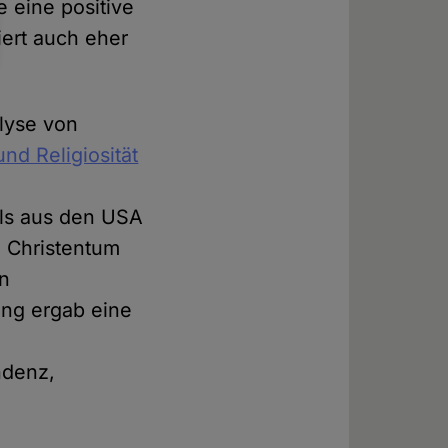
 eine positive
iert auch eher
lyse von
nd Religiosität
ls aus den USA
m Christentum
on
ung ergab eine
ndenz,