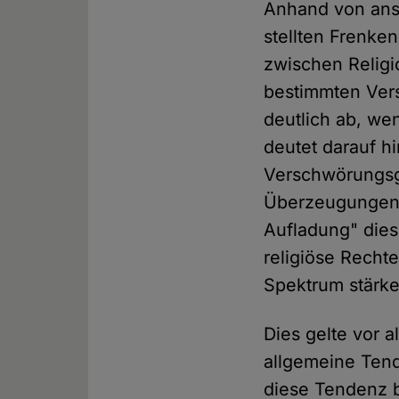
Anhand von ans
stellten Frenken
zwischen Religi
bestimmten Vers
deutlich ab, we
deutet darauf h
Verschwörungsg
Überzeugungen
Aufladung" dies
religiöse Rechte
Spektrum stärker
Dies gelte vor 
allgemeine Tend
diese Tendenz b