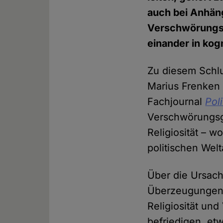
auch bei Anhän
Verschwörungsgl
einander in kogn
Zu diesem Schl
Marius Frenken 
Fachjournal
Pol
Verschwörungsgl
Religiosität – 
politischen Wel
Über die Ursac
Überzeugungen w
Religiosität un
befriedigen, et