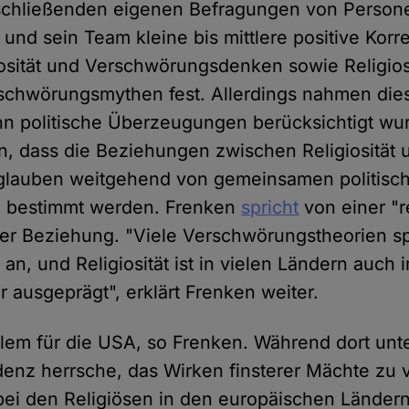
chließenden eigenen Befragungen von Person
 und sein Team kleine bis mittlere positive Korr
osität und Verschwörungsdenken sowie Religios
chwörungsmythen fest. Allerdings nahmen dies
nn politische Überzeugungen berücksichtigt wu
in, dass die Beziehungen zwischen Religiosität 
lauben weitgehend von gemeinsamen politisc
 bestimmt werden. Frenken
spricht
von einer "r
er Beziehung. "Viele Verschwörungstheorien s
 an, und Religiosität ist in vielen Ländern auch 
 ausgeprägt", erklärt Frenken weiter.
allem für die USA, so Frenken. Während dort unte
enz herrsche, das Wirken finsterer Mächte zu 
ei den Religiösen in den europäischen Länder