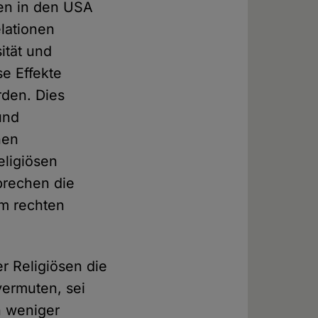
en in den USA
elationen
ität und
e Effekte
rden. Dies
und
hen
eligiösen
prechen die
im rechten
r Religiösen die
vermuten, sei
n weniger