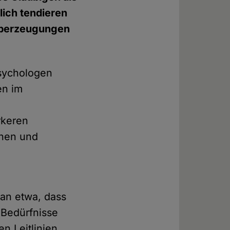
ich tendieren
 Überzeugungen
sychologen
en im
rkeren
chen und
man etwa, dass
 Bedürfnisse
n Leitlinien