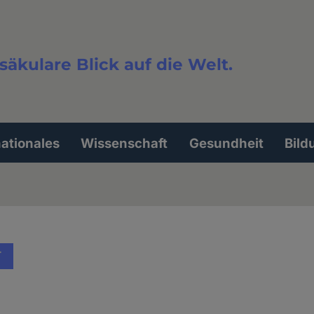
säkulare Blick auf die Welt.
extsuche
nationales
Wissenschaft
Gesundheit
Bild
T