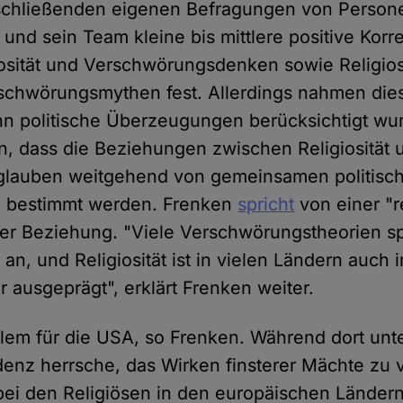
chließenden eigenen Befragungen von Person
 und sein Team kleine bis mittlere positive Korr
osität und Verschwörungsdenken sowie Religios
chwörungsmythen fest. Allerdings nahmen dies
nn politische Überzeugungen berücksichtigt wu
in, dass die Beziehungen zwischen Religiosität 
lauben weitgehend von gemeinsamen politisc
 bestimmt werden. Frenken
spricht
von einer "r
er Beziehung. "Viele Verschwörungstheorien s
 an, und Religiosität ist in vielen Ländern auch 
 ausgeprägt", erklärt Frenken weiter.
allem für die USA, so Frenken. Während dort unte
enz herrsche, das Wirken finsterer Mächte zu 
ei den Religiösen in den europäischen Länder