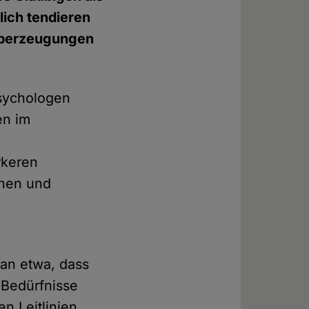
ich tendieren
 Überzeugungen
sychologen
en im
rkeren
chen und
man etwa, dass
 Bedürfnisse
n Leitlinien