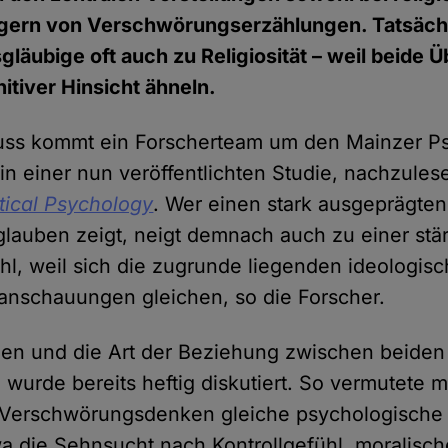
gern von Verschwörungserzählungen. Tatsächl
äubige oft auch zu Religiosität – weil beide
itiver Hinsicht ähneln.
uss kommt ein Forscherteam um den Mainzer P
in einer nun veröffentlichten Studie, nachzules
itical Psychology
. Wer einen stark ausgeprägten
auben zeigt, neigt demnach auch zu einer stä
wohl, weil sich die zugrunde liegenden ideologis
tanschauungen gleichen, so die Forscher.
hen und die Art der Beziehung zwischen beiden
urde bereits heftig diskutiert. So vermutete 
d Verschwörungsdenken gleiche psychologische
wa die Sehnsucht nach Kontrollgefühl, moralische