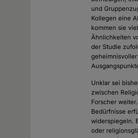
und Gruppenzug
Kollegen eine 
kommen sie vi
Ähnlichkeiten v
der Studie zufo
geheimnisvoller
Ausgangspunkte"
Unklar sei bish
zwischen Religi
Forscher weiter
Bedürfnisse erfü
widerspiegeln. 
oder religionsgl