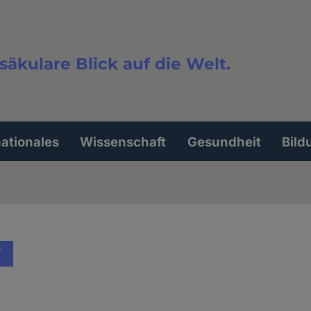
säkulare Blick auf die Welt.
extsuche
nationales
Wissenschaft
Gesundheit
Bild
T