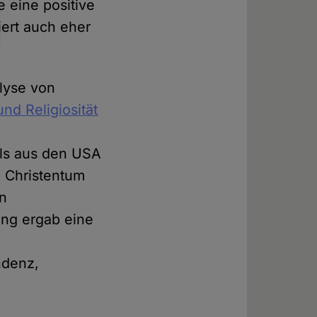
 eine positive
iert auch eher
lyse von
nd Religiosität
ls aus den USA
m Christentum
on
ung ergab eine
ndenz,