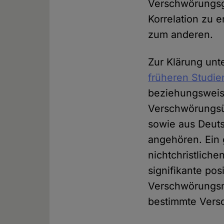
Verschwörungsgl
Korrelation zu e
zum anderen.
Zur Klärung un
früheren Studie
beziehungsweis
Verschwörungsü
sowie aus Deuts
angehören. Ein 
nichtchristlich
signifikante pos
Verschwörungsme
bestimmte Vers