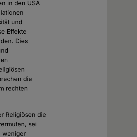
en in den USA
elationen
ität und
e Effekte
rden. Dies
und
hen
eligiösen
prechen die
im rechten
r Religiösen die
vermuten, sei
n weniger