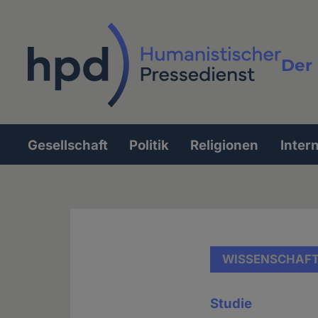
Direkt
zum
Inhalt
Der 
Vollt
Gesellschaft
Politik
Religionen
Inter
Hauptnavigation
WISSENSCHAF
Studie