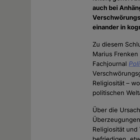
auch bei Anhän
Verschwörungsgl
einander in kogn
Zu diesem Schl
Marius Frenken 
Fachjournal
Pol
Verschwörungsgl
Religiosität – 
politischen Wel
Über die Ursac
Überzeugungen w
Religiosität un
befriedigen, et