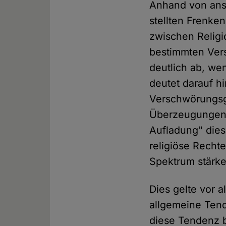
Anhand von ans
stellten Frenken
zwischen Religi
bestimmten Vers
deutlich ab, we
deutet darauf h
Verschwörungsg
Überzeugungen
Aufladung" dies
religiöse Rechte
Spektrum stärker
Dies gelte vor 
allgemeine Tend
diese Tendenz b