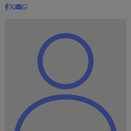
Share
news