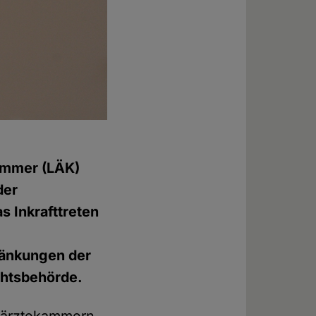
ammer (LÄK)
der
s Inkrafttreten
ränkungen der
chtsbehörde.