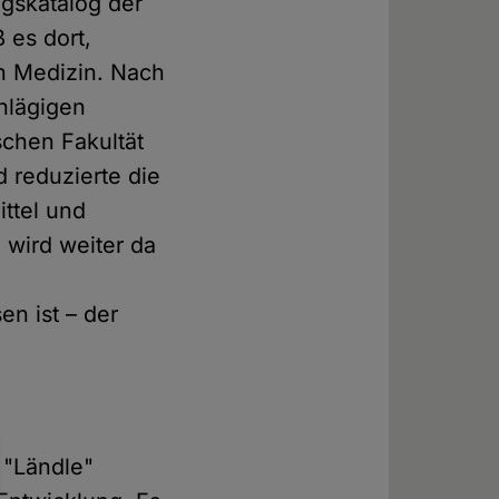
ngskatalog der
 es dort,
n Medizin. Nach
chlägigen
schen Fakultät
 reduzierte die
ittel und
 wird weiter da
en ist – der
 "Ländle"