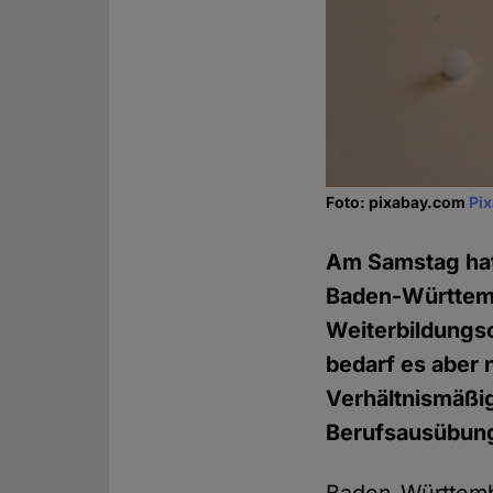
Foto: pixabay.com
Pi
Am Samstag hat
Baden-Württe
Weiterbildungso
bedarf es aber 
Verhältnismäßi
Berufsausübung