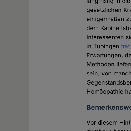
langfristig in d
gesetzlichen K
einigermaßen z
dem Kabinettsbe
Interessenten s
in Tübingen
tra
Erwartungen, de
Methoden liefer
sein, von manch
Gegenstandsbere
Homöopathie hat
Bemerkenswe
Vor diesem Hint