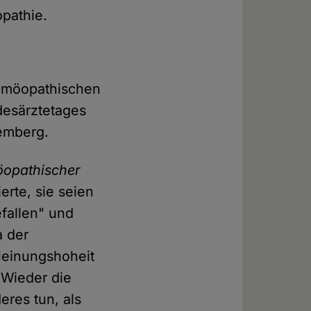
pathie.
homöopathischen
desärztetages
emberg.
öopathischer
erte, sie seien
efallen" und
a der
 Meinungshoheit
(Wieder die
eres tun, als