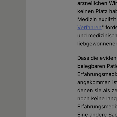
arzneilichen Wi
keinen Platz ha
Medizin explizit
Verfahren
" ford
und medizinische
liebgewonnenen 
Dass die eviden
belegbaren Pati
Erfahrungsmediz
angekommen ist,
denen sie als z
noch keine lange
Erfahrungsmediz
Eine andere Sac