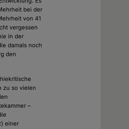
Entwicklung. Es
Mehrheit bei der
Mehrheit von 41
icht vergessen
ie in der
 die damals noch
rg den
hiekritische
 zu so vielen
den
ztekammer –
die
) einer