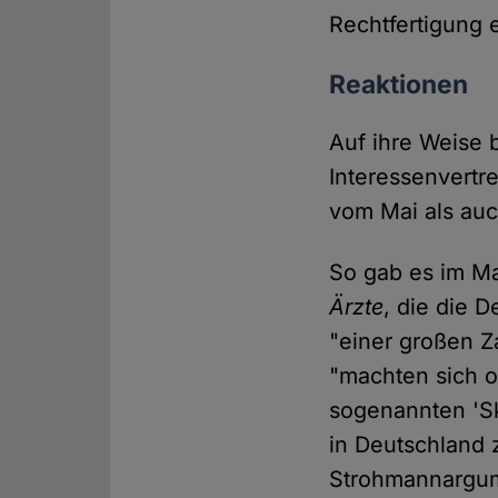
Rechtfertigung 
Reaktionen
Auf ihre Weise
Interessenvertr
vom Mai als au
So gab es im Ma
Ärzte
, die die 
"einer großen Z
"machten sich o
sogenannten 'Sk
in Deutschland
Strohmannargume