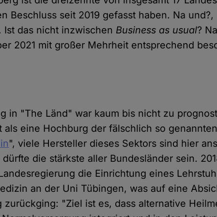
erg ist die dreizehnte von insgesamt 17 Lande
en Beschluss seit 2019 gefasst haben. Na und?,
 Ist das nicht inzwischen
Business as usual
? N
er 2021 mit großer Mehrheit entsprechend bes
g in "The Länd" war kaum bis nicht zu prognost
t als eine Hochburg der fälschlich so genannte
in
", viele Hersteller dieses Sektors sind hier an
dürfte die stärkste aller Bundesländer sein. 20
andesregierung die Einrichtung eines Lehrstuhl
izin an der Uni Tübingen, was auf eine Absic
g zurückging: "Ziel ist es, dass alternative Hei