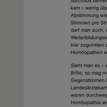
durchaus bemerk
kam – wenig übe
Abstimmung wie 
Stimmen pro Str
darf man auch, 
Weiterbildungso
klar zugunsten
Homöopathen wei
Sieht man es – 
Brille, so mag 
Gegenstimmen k
Landesärztekam
waren durchweg 
Homöopathie al