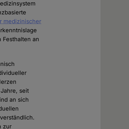
Medizinsystem
nzbasierte
r medizinischer
Erkenntnislage
n Festhalten an
inisch
ividueller
Herzen
Jahre, seit
ind an sich
duellen
verständlich.
n zur