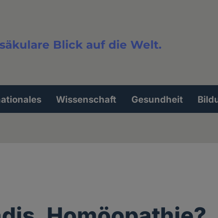
säkulare Blick auf die Welt.
extsuche
nationales
Wissenschaft
Gesundheit
Bild
dis, Homöopathie?