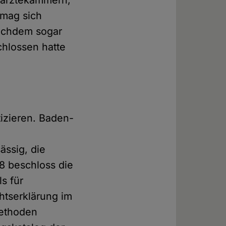
särztekammern,
 mag sich
achdem sogar
chlossen hatte
izieren. Baden-
n
sässig, die
18 beschloss die
s für
htserklärung im
lmethoden