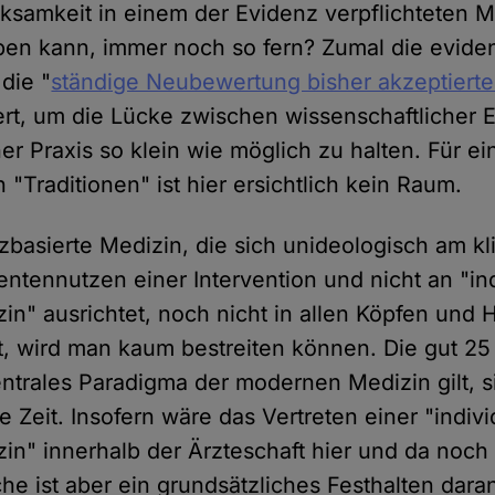
rksamkeit in einem der Evidenz verpflichteten 
ben kann, immer noch so fern? Zumal die evide
 die "
ständige Neubewertung bisher akzeptierte
ert, um die Lücke zwischen wissenschaftlicher 
r Praxis so klein wie möglich zu halten. Für ei
"Traditionen" ist hier ersichtlich kein Raum.
zbasierte Medizin, die sich unideologisch am kl
entennutzen einer Intervention und nicht an "ind
in" ausrichtet, noch nicht in allen Köpfen und 
 wird man kaum bestreiten können. Die gut 25 
entrales Paradigma der modernen Medizin gilt, s
 Zeit. Insofern wäre das Vertreten einer "indivi
in" innerhalb der Ärzteschaft hier und da noch 
he ist aber ein grundsätzliches Festhalten dara