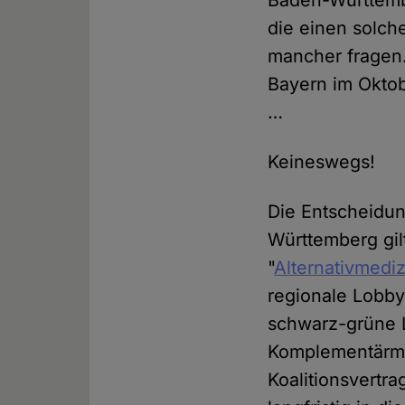
Baden-Württemb
die einen solch
mancher fragen.
Bayern im Oktob
…
Keineswegs!
Die Entscheidun
Württemberg gil
"
Alternativmediz
regionale Lobby 
schwarz-grüne L
Komplementärmed
Koalitionsvertra