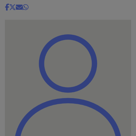
Share
news