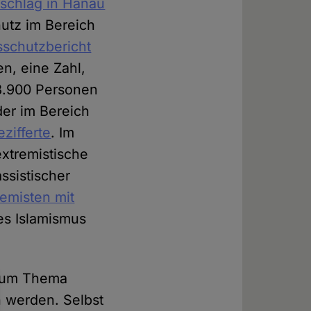
anschlag in Hanau
utz im Bereich
schutzbericht
n, eine Zahl,
33.900 Personen
der im Bereich
ezifferte
. Im
extremistische
ssistischer
emisten mit
des Islamismus
 zum Thema
 werden. Selbst