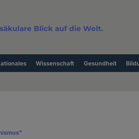
säkulare Blick auf die Welt.
extsuche
nationales
Wissenschaft
Gesundheit
Bild
amismus"