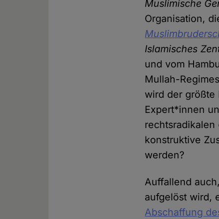
Muslimische Ge
Organisation, d
Muslimbrudersc
Islamisches Ze
und vom Hambur
Mullah-Regimes
wird der größte 
Expert*innen un
rechtsradikalen
konstruktive Zu
werden?
Auffallend auch,
aufgelöst wird,
Abschaffung des