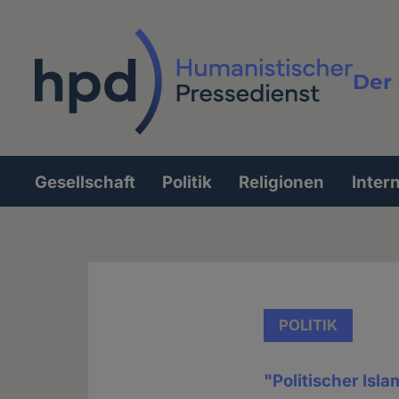
Direkt
zum
Inhalt
Der 
Vollt
Gesellschaft
Politik
Religionen
Inter
Hauptnavigation
POLITIK
"Politischer Isl