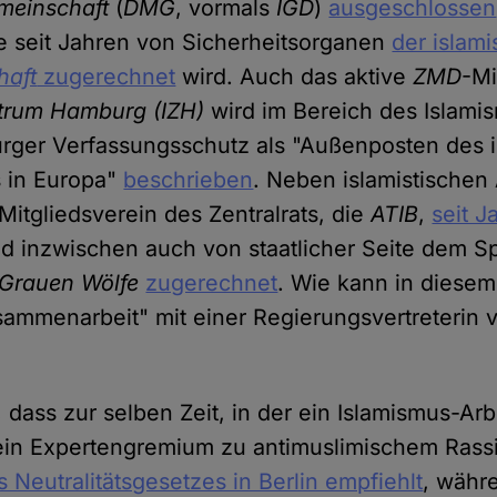
meinschaft
(
DMG
, vormals
IGD
)
ausgeschlossen
ie seit Jahren von Sicherheitsorganen
der islami
haft
zugerechnet
wird. Auch das aktive
ZMD
-Mi
ntrum Hamburg (IZH)
wird im Bereich des Islamis
ger Verfassungsschutz als "Außenposten des i
 in Europa"
beschrieben
. Neben islamistischen
Mitgliedsverein des Zentralrats, die
ATIB
,
seit J
d inzwischen auch von staatlicher Seite dem S
Grauen Wölfe
zugerechnet
. Wie kann in diesem
sammenarbeit" mit einer Regierungsvertreterin 
 dass zur selben Zeit, in der ein Islamismus-Arb
 ein Expertengremium zu antimuslimischem Rass
 Neutralitätsgesetzes in Berlin empfiehlt
, währ