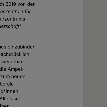
ch 2019 von der
eszentrale für
lturzentrums
erschaft
"
mus einzubinden
nachdrücklich,
 weiterhin
 die Ampel-
er zum neuen
iberale
id*innen,
All diese
einen