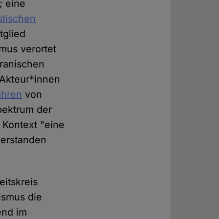
; eine
stischen
tglied
mus verortet
ranischen
 Akteur*innen
ahren
von
pektrum der
 Kontext "eine
verstanden
eitskreis
ismus die
end im