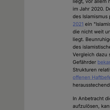
liegt, vor allem
im Jahr 2020. D
des Islamismus 
2021
ein "Islam
die nicht weit 
liegt. Beunruhi
des islamistisc
Vergleich dazu 
Gefährder
beka
Strukturen relat
offenen Haftbef
herausstechend
In Anbetracht d
aufzulösen, ka