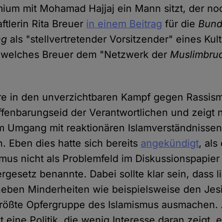
um mit Mohamad Hajjaj ein Mann sitzt, der no
ftlerin Rita Breuer
in einem Beitrag
für die
Bund
ng
als "stellvertretender Vorsitzender" eines Ku
 welches Breuer dem "Netzwerk der
Muslimbrud
ure in den unverzichtbaren Kampf gegen Rassis
ffenbarungseid der Verantwortlichen und zeigt 
m Umgang mit reaktionären Islamverständnissen
 Eben dies hatte sich bereits
angekündigt
, als
ismus nicht als Problemfeld im Diskussionspapi
gesetz benannte. Dabei sollte klar sein, dass l
eben Minderheiten wie beispielsweise den Jes
 größte Opfergruppe des Islamismus ausmachen. 
eine Politik, die wenig Interesse daran zeigt, 