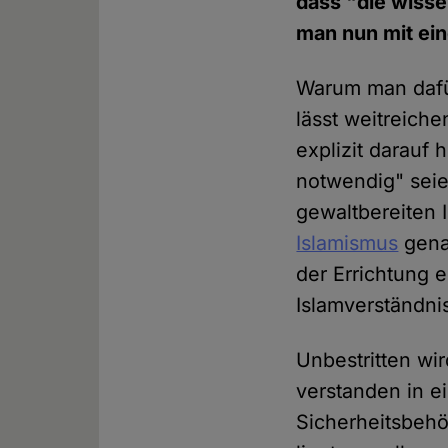
dass "die wisse
man nun mit ei
Warum man dafür
lässt weitreiche
explizit darauf
notwendig" seie
gewaltbereiten 
Islamismus
genan
der Errichtung e
Islamverständni
Unbestritten wir
verstanden in ei
Sicherheitsbehö