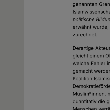
genannten Gremi
Islamwissenscha
politische Bildu
erwähnt wurde,
zurechnet.
Derartige Akte
gleicht einem O
welche Fehler i
gemacht werden.
Koalition Islam
Demokratieförder
Muslim*innen, n
quantitativ die
Menschen verrät 