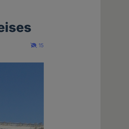
eises
15