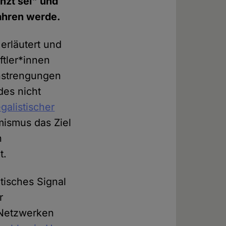
nzt sei" und
ahren werde.
erläutert und
ftler*innen
anstrengungen
des nicht
egalistischer
mismus das Ziel
n
t.
itisches Signal
r
 Netzwerken