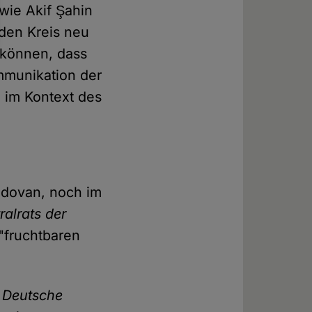
ie Akif Şahin
den Kreis neu
 können, dass
ommunikation der
 im Kontext des
Radovan, noch im
ralrats der
"fruchtbaren
e
Deutsche