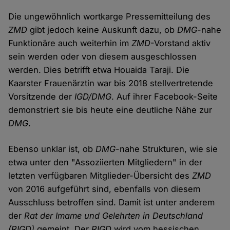
Die ungewöhnlich wortkarge Pressemitteilung des
ZMD
gibt jedoch keine Auskunft dazu, ob
DMG
-nahe
Funktionäre auch weiterhin im
ZMD
-Vorstand aktiv
sein werden oder von diesem ausgeschlossen
werden. Dies betrifft etwa Houaida Taraji. Die
Kaarster Frauenärztin war bis 2018 stellvertretende
Vorsitzende der
IGD/DMG
. Auf ihrer Facebook-Seite
demonstriert sie bis heute eine deutliche Nähe zur
DMG
.
Ebenso unklar ist, ob
DMG
-nahe Strukturen, wie sie
etwa unter den "Assoziierten Mitgliedern" in der
letzten verfügbaren Mitglieder-Übersicht des
ZMD
von 2016 aufgeführt sind, ebenfalls von diesem
Ausschluss betroffen sind. Damit ist unter anderem
der
Rat der Imame und Gelehrten in Deutschland
(RIGD)
gemeint. Der
RIGD
wird vom hessischen