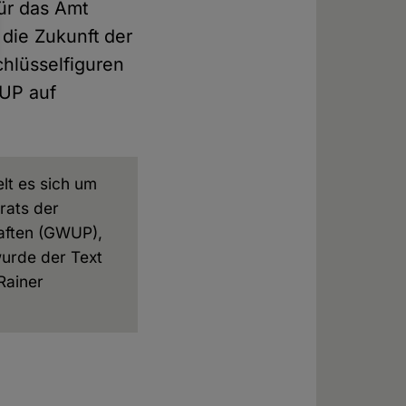
für das Amt
die Zukunft der
hlüsselfiguren
WUP auf
lt es sich um
rats der
aften (GWUP),
wurde der Text
Rainer