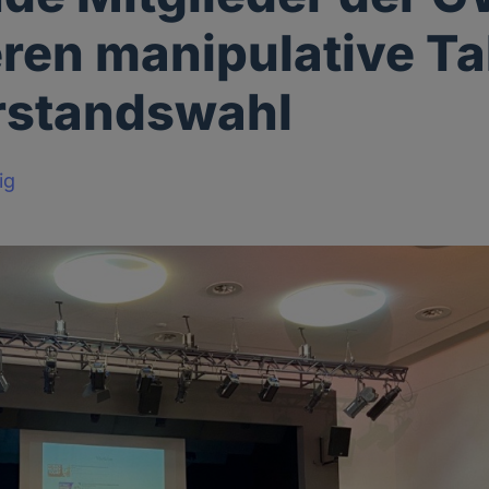
ieren manipulative T
rstandswahl
ig