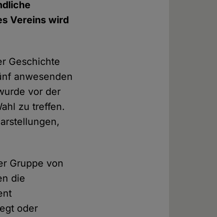
ndliche
es Vereins wird
er Geschichte
 fünf anwesenden
 wurde vor der
hl zu treffen.
arstellungen,
ner Gruppe von
en die
ent
egt oder