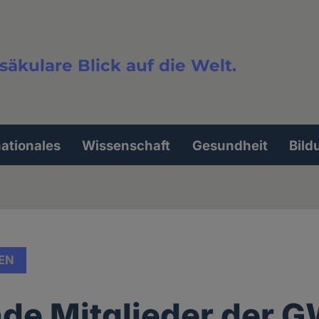
säkulare Blick auf die Welt.
extsuche
nationales
Wissenschaft
Gesundheit
Bild
EN
de Mitglieder der 