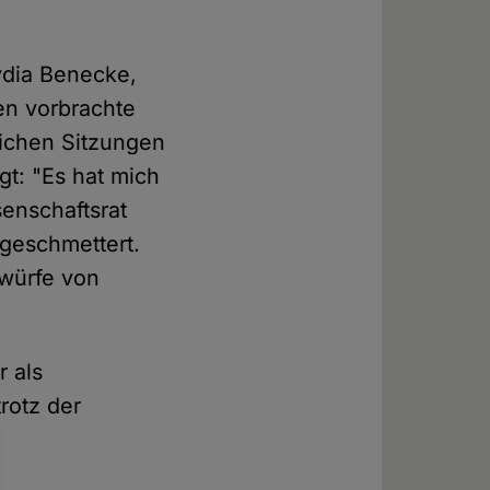
ydia Benecke,
en vorbrachte
lichen Sitzungen
gt: "Es hat mich
enschaftsrat
geschmettert.
rwürfe von
r als
rotz der