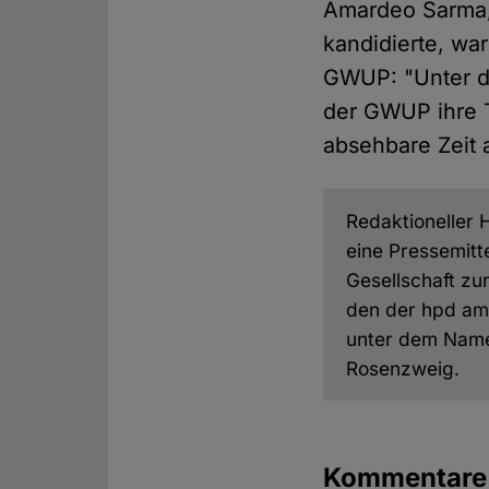
Amardeo Sarma, 
kandidierte, wa
GWUP: "Unter di
der GWUP ihre T
absehbare Zeit 
Redaktioneller 
eine Pressemitt
Gesellschaft z
den der hpd am 
unter dem Name
Rosenzweig.
Kommentar