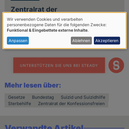
Zentralrat der
Konfessionsfreien
Wir verwenden Cookies und verarbeiten
Verwendung
personenbezogene Daten für die folgenden Zwecke:
Funktional & Eingebettete externe Inhalte
.
von
Weitere Artikel der Autorin
personenbezogenen
Anpassen
Ablehnen
Akzeptieren
Daten
und
Cookies
Mehr lesen über:
Gesetze
Bundestag
Suizid und Suizidhilfe
Sterbehilfe
Zentralrat der Konfessionsfreien
Verwandte Artikel