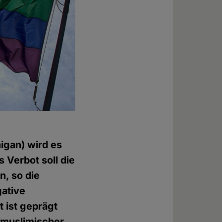
igan) wird es
 Verbot soll die
, so die
gative
 ist geprägt
l muslimischer