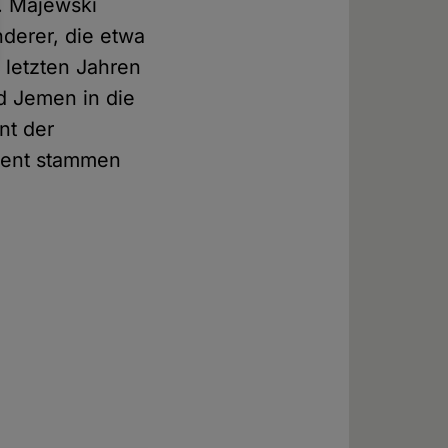
. Majewski
derer, die etwa
 letzten Jahren
d Jemen in die
nt der
zent stammen