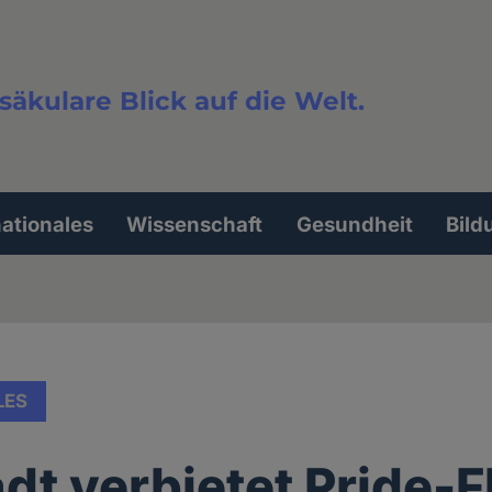
säkulare Blick auf die Welt.
extsuche
nationales
Wissenschaft
Gesundheit
Bild
LES
dt verbietet Pride-