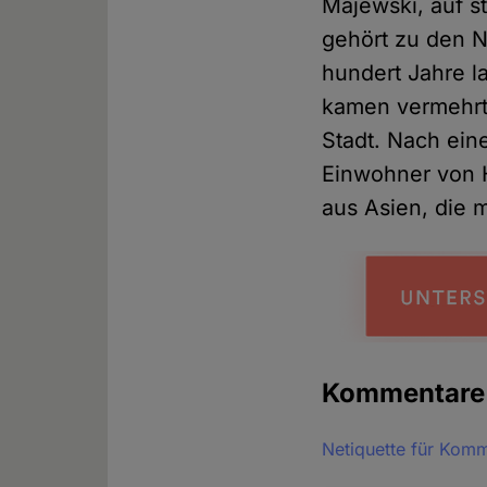
Majewski, auf s
gehört zu den N
hundert Jahre l
kamen vermehrt
Stadt. Nach ein
Einwohner von 
aus Asien, die 
Kommentar
Netiquette für Kom