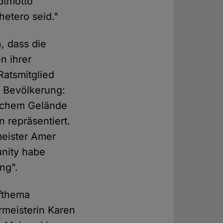
dtmotto
etero seid."
, dass die
n ihrer
Ratsmitglied
 Bevölkerung:
ischem Gelände
 repräsentiert.
rmeister Amer
nity habe
ng".
pfthema
meisterin Karen