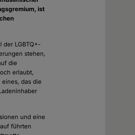
ngsgremium, ist
schen
l der LGBTQ+-
ierungen stehen,
uf die
och erlaubt,
 eines, das die
 Ladeninhaber
sionen und eine
auf führten