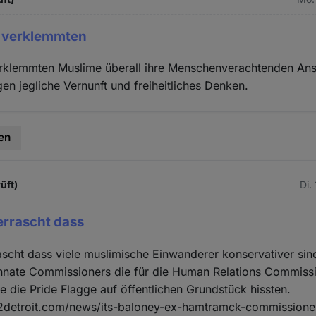
 verklemmten
rklemmten Muslime überall ihre Menschenverachtenden Ans
en jegliche Vernunft und freiheitliches Denken.
en
üft)
Di.
errascht dass
ascht dass viele muslimische Einwanderer konservativer si
nate Commissioners die für die Human Relations Commissi
ie die Pride Flagge auf öffentlichen Grundstück hissten.
2detroit.com/news/its-baloney-ex-hamtramck-commissione