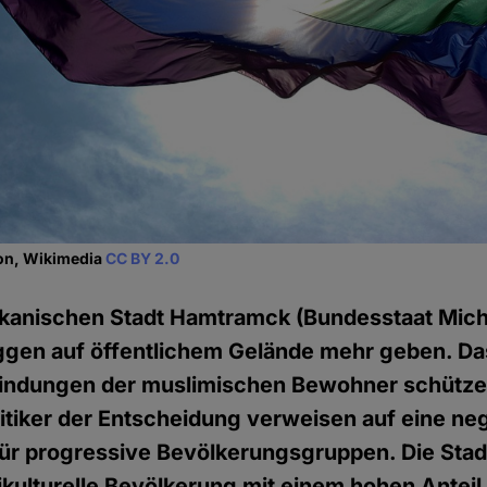
ron, Wikimedia
CC BY 2.0
ikanischen Stadt Hamtramck (Bundesstaat Mich
ggen auf öffentlichem Gelände mehr geben. Das
findungen der muslimischen Bewohner schützen
tiker der Entscheidung verweisen auf eine ne
ür progressive Bevölkerungsgruppen. Die Stadt
ikulturelle Bevölkerung mit einem hohen Antei