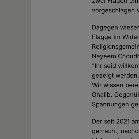
zwei Frauen ei
vorgeschlagen w
Dagegen wiesen 
Flagge im Wide
Religionsgemeins
Nayeem Choudhu
"Ihr seid willk
gezeigt werden,
Wir wissen berei
Ghalib. Gegen
Spannungen ges
Der seit 2021 a
gemacht, nachd