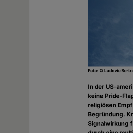
Foto: © Ludovic Bert
In der US-amer
keine Pride-Fla
religiösen Emp
Begründung. Kri
Signalwirkung f
durch eine mult