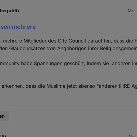
überprüft)
Mo. 
esen mehrere
mehrere Mitglieder des City Council darauf hin, dass die 
den Glaubenssätzen von Angehörigen ihrer Religionsgemeins
munity habe Spannungen geschürt, indem sie 'anderen i
u erkennen, dass die Muslime jetzt ebenso "anderen IHRE 
en
üft)
Mo. 