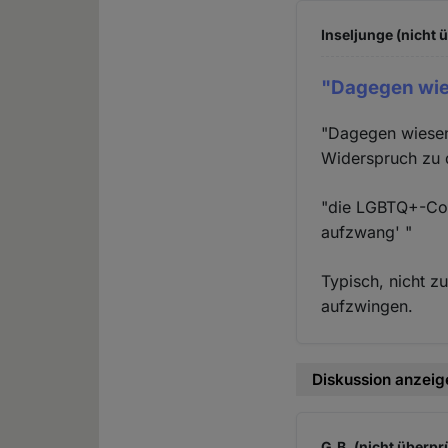
Inseljunge (nicht 
"Dagegen wi
"Dagegen wiesen 
Widerspruch zu 
"die LGBTQ+-Com
aufzwang' "
Typisch, nicht z
aufzwingen.
Diskussion anzeig
G.B. (nicht überpr