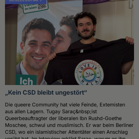
„Kein CSD bleibt ungestört“
Die queere Community hat viele Feinde, Extemisten
aus allen Lagern. Tugay Saraç&nbsp;ist
Queerbeauftragter der liberalen Ibn Rushd-Goethe
Moschee, schwul und muslimisch. Er war beim Berliner
CSD, wo ein islamistischer Attentäter einen Anschlag
verübt hat. Im Interview erklärt Saraç, warum es ihn