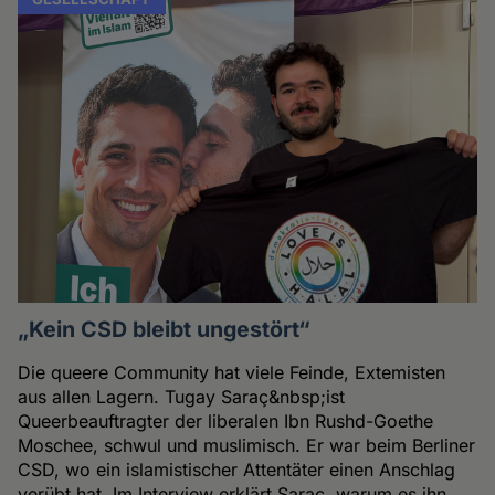
„Kein CSD bleibt ungestört“
Die queere Community hat viele Feinde, Extemisten
aus allen Lagern. Tugay Saraç&nbsp;ist
Queerbeauftragter der liberalen Ibn Rushd-Goethe
Moschee, schwul und muslimisch. Er war beim Berliner
CSD, wo ein islamistischer Attentäter einen Anschlag
verübt hat. Im Interview erklärt Saraç, warum es ihn