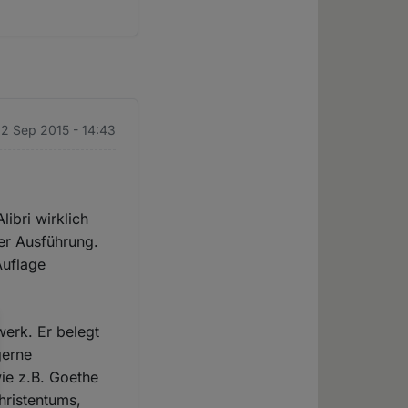
22 Sep 2015 - 14:43
ibri wirklich
er Ausführung.
Auflage
werk. Er belegt
gerne
wie z.B. Goethe
Christentums,