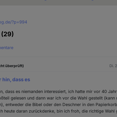
blog.de/?p=994
e
(29)
mentare
cht überprüft)
Di. 
 hin, dass es
in, dass es niemanden interessiert, ich hatte mir vor 40 Ja
ßteil gelesen und dann war ich vor die Wahl gestellt (kan
en), entweder die Bibel oder den Deschner in den Papierko
ch heute daran zurückdenke, bin ich froh, die richtige Wahl 