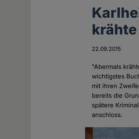
Karlhe
krähte
22.09.2015
"Abermals kräht
wichtigstes Buc
mit ihren Zweif
bereits die Gru
spätere Krimina
anschloss.