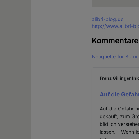
Quelle
alibri-blog.de
http://www.alibri-
Kommentar
Netiquette für Kom
Franz Gillinger (ni
Auf die Gefahr
Auf die Gefahr h
gekauft, zum Gro
bildlich versteh
lassen. - Wenn i