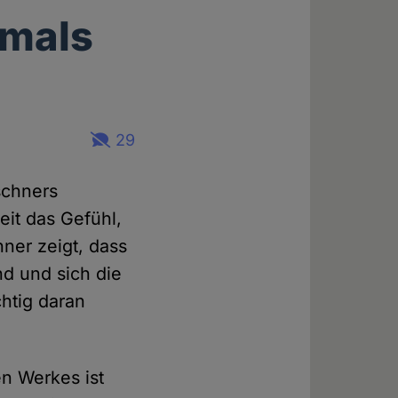
rmals
29
schners
it das Gefühl,
hner zeigt, dass
nd und sich die
chtig daran
n Werkes ist