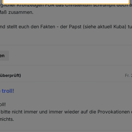
Daten
öglicher Kronzeugen FÜR das Christentum schrumpft doch a
 Maß zusammen.
und
Cookies
nd stellt euch den Fakten - der Papst (siehe aktuell Kuba) t
en
 überprüft)
Fr.
troll!
ll!
bitte nicht immer und immer wieder auf die Provokationen 
nichts.