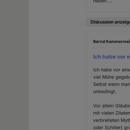
haben....
Diskussion anzeig
Bernd Kammermeier
Ich habe vor 
Ich habe vor ein
viel Mühe gegeb
Selbst wenn man 
unbedingt.
Vor allem Gläubi
mit vielen Zitat
verbreiteten Myt
oder Schiller) gr