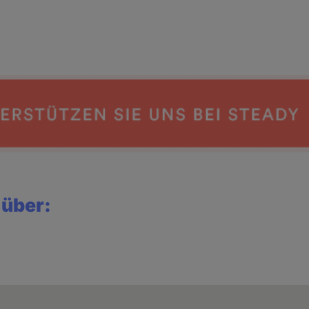
 über: