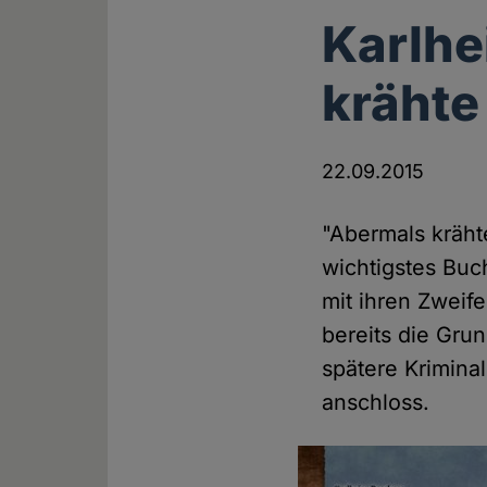
Karlhe
krähte
22.09.2015
"Abermals kräht
wichtigstes Buc
mit ihren Zweif
bereits die Gru
spätere Krimina
anschloss.