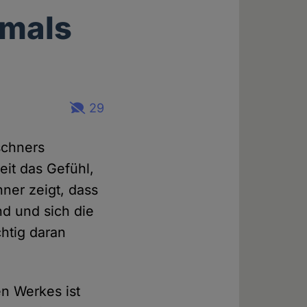
rmals
29
schners
it das Gefühl,
hner zeigt, dass
nd und sich die
chtig daran
n Werkes ist