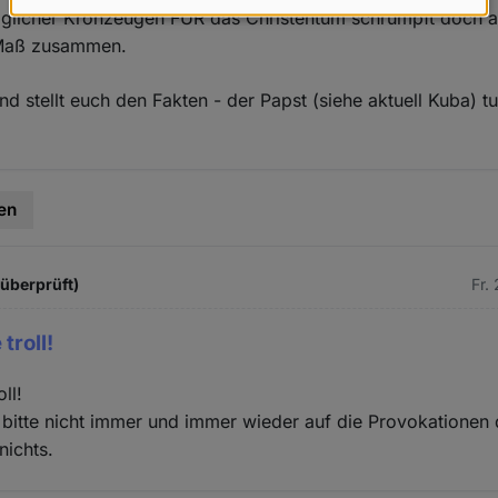
Daten
öglicher Kronzeugen FÜR das Christentum schrumpft doch a
 Maß zusammen.
und
Cookies
nd stellt euch den Fakten - der Papst (siehe aktuell Kuba) t
en
 überprüft)
Fr.
troll!
ll!
bitte nicht immer und immer wieder auf die Provokationen 
nichts.