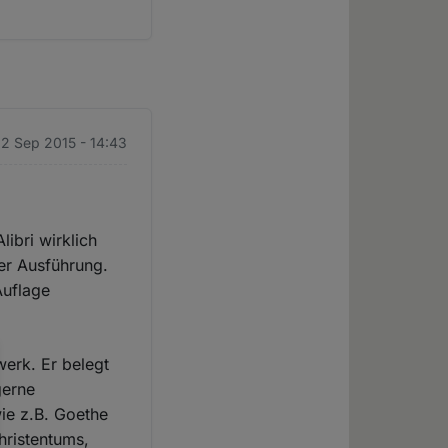
22 Sep 2015 - 14:43
ibri wirklich
er Ausführung.
Auflage
werk. Er belegt
gerne
wie z.B. Goethe
Christentums,