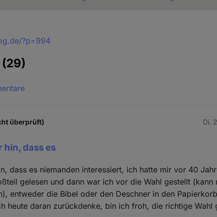
blog.de/?p=994
e
(29)
mentare
cht überprüft)
Di. 
 hin, dass es
in, dass es niemanden interessiert, ich hatte mir vor 40 Ja
ßteil gelesen und dann war ich vor die Wahl gestellt (kan
en), entweder die Bibel oder den Deschner in den Papierko
ch heute daran zurückdenke, bin ich froh, die richtige Wahl 