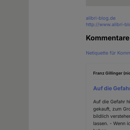
Quelle
alibri-blog.de
http://www.alibri-
Kommentar
Netiquette für Kom
Franz Gillinger (ni
Auf die Gefahr
Auf die Gefahr h
gekauft, zum Gro
bildlich versteh
lassen. - Wenn i