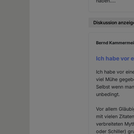
haben....
Diskussion anzeig
Bernd Kammermeier
Ich habe vor 
Ich habe vor ein
viel Mühe gegeb
Selbst wenn man 
unbedingt.
Vor allem Gläubi
mit vielen Zitat
verbreiteten Myt
oder Schiller) gr