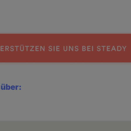
 über: