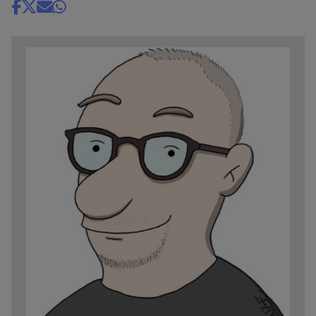
Share
news