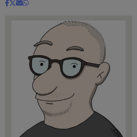
Share
news