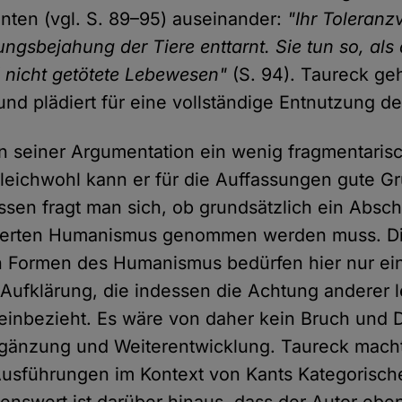
ten (vgl. S. 89–95) auseinander:
"Ihr Toleranzv
ngsbejahung der Tiere enttarnt. Sie tun so, als 
nicht getötete Lebewesen"
(S. 94). Taureck geh
nd plädiert für eine vollständige Entnutzung de
in seiner Argumentation ein wenig fragmentaris
 Gleichwohl kann er für die Auffassungen gute G
sen fragt man sich, ob grundsätzlich ein Absc
ierten Humanismus genommen werden muss. D
ten Formen des Humanismus bedürfen hier nur ei
n Aufklärung, die indessen die Achtung anderer 
inbezieht. Es wäre von daher kein Bruch und D
gänzung und Weiterentwicklung. Taureck macht
usführungen im Kontext von Kants Kategorisch
tenswert ist darüber hinaus, dass der Autor eben