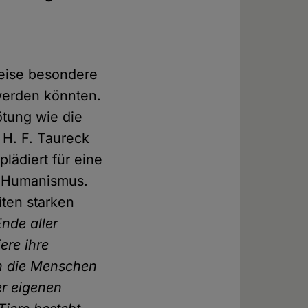
s
weise besondere
werden könnten.
tung wie die
 H. F. Taureck
lädiert für eine
n Humanismus.
iten starken
nde aller
ere ihre
ch die Menschen
er eigenen