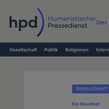
Direkt
zum
Inhalt
Der 
Vollt
Gesellschaft
Politik
Religionen
Inter
Hauptnavigation
GESELLSCHAFT
Ein Manifest