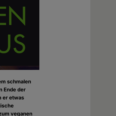
inem schmalen
n Ende der
n er etwas
tische
n zum veganen