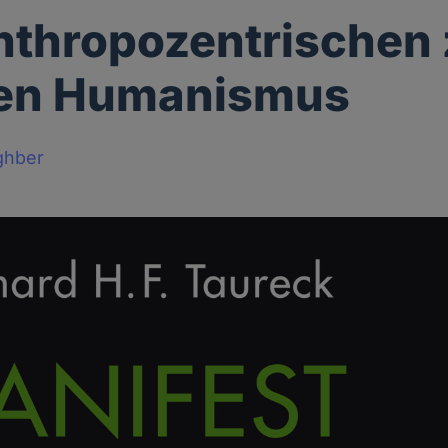
nthropozentrischen
en Humanismus
ghber