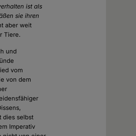
erhalten ist als
äßen sie ihren
t aber weit
r Tiere.
ch und
ründe
hied vom
ie von dem
ner
leidensfähiger
issens,
 dies selbst
em Imperativ
 nicht von einer