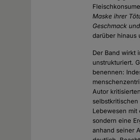
Fleischkonsumen
Maske ihrer Tötu
Geschmack und 
darüber hinaus u
Der Band wirkt 
unstrukturiert.
benennen: Indes
menschenzentr
Autor kritisier
selbstkritische
Lebewesen mit e
sondern eine Er
anhand seiner A
deutlich. Beach