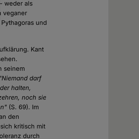
- weder als
n veganer
 Pythagoras und
Aufklärung. Kant
sehen.
n seinem
"Niemand darf
er halten,
zehren, noch sie
en"
(S. 69). Im
 an den
ich kritisch mit
oleranz durch