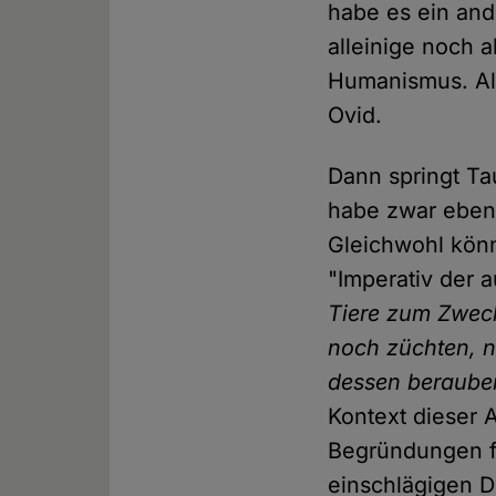
habe es ein and
alleinige noch 
Humanismus. Al
Ovid.
Dann springt Tau
habe zwar ebenf
Gleichwohl kön
"Imperativ der
Tiere zum Zwec
noch züchten, n
dessen berauben
Kontext dieser 
Begründungen für
einschlägigen D