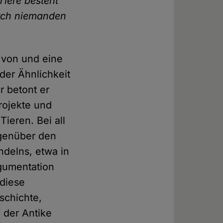
Tiere besteht
urch niemanden
 von und eine
der Ähnlichkeit
 betont er
rojekte und
ieren. Bei all
genüber den
ndelns, etwa in
gumentation
 diese
schichte,
 der Antike