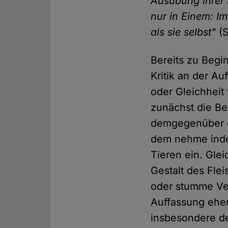
Ausübung ihrer 
nur in Einem: I
als sie selbst"
(S
Bereits zu Begi
Kritik an der A
oder Gleichhei
zunächst die Be
demgegenüber di
dem nehme inde
Tieren ein. Glei
Gestalt des Fle
oder stumme Ver
Auffassung eher
insbesondere de